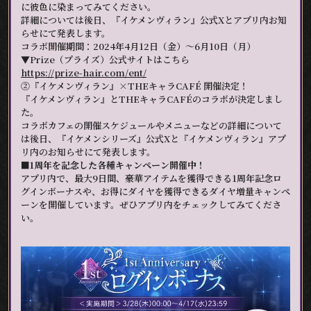
に彼色に染まってみてください。
詳細については後日、『イケメンヴィラン』公式Xとアプリ内お知
らせにて発表します。
コラボ開催期間：2024年4月12日（金）～6月10日（月）
▼Prize（プライズ）公式サイトはこちら
https://prize-hair.com/ent/
②『イケメンヴィラン』×THEキャラCAFÉ 開催決定！
『イケメンヴィラン』とTHEキャラCAFÉのコラボが決定しまし
た。
コラボカフェの開催スケジュールやメニューなどの詳細について
は後日、『イケメンシリーズ』公式Xと『イケメンヴィラン』アプ
リ内のお知らせにて発表します。
■1周年を記念した各種キャンペーン開催中！
アプリ内で、最大9日間、豪華アイテムを獲得できる1周年記念ロ
グインボーナスや、お得にダイヤを獲得できるダイヤ増量キャンペ
ーンを開催しています。ぜひアプリ内をチェックしてみてくださ
い。