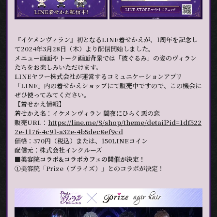
『イケメンヴィラン』初となるLINE着せかえが、1周年を記念し
て2024年3月28日（木）より配信開始しました。
メニュー画面やトーク画面背景では「彼ぐるみ」の姿のヴィラン
たちをお楽しみいただけます。
LINEヤフー株式会社が運営するコミュニケーションアプリ
「LINE」内の着せかえショップにて販売中ですので、この機会に
ぜひ使ってみてください。
【着せかえ情報】
着せかえ名：イケメンヴィラン 闇夜にひらく悪の恋
販売URL：
https://line.me/S/shop/theme/detail?id=1df522
2e-1176-4c91-a32e-4b5dec8ef9cd
価格：370円（税込）または、150LINEコイン
配信元：株式会社インクルーズ
■美容院コラボ&コラボカフェの開催が決定！
①美容院「Prize（プライズ）」とのコラボが決定！