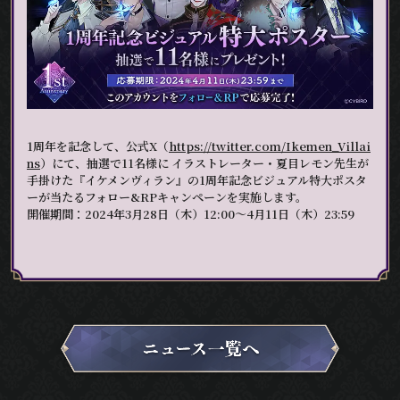
1周年を記念して、公式X（
https://twitter.com/Ikemen_Villai
ns
）にて、抽選で11名様に イラストレーター・夏目レモン先生が
手掛けた『イケメンヴィラン』の1周年記念ビジュアル特大ポスタ
ーが当たるフォロー&RPキャンペーンを実施します。
開催期間：2024年3月28日（木）12:00～4月11日（木）23:59