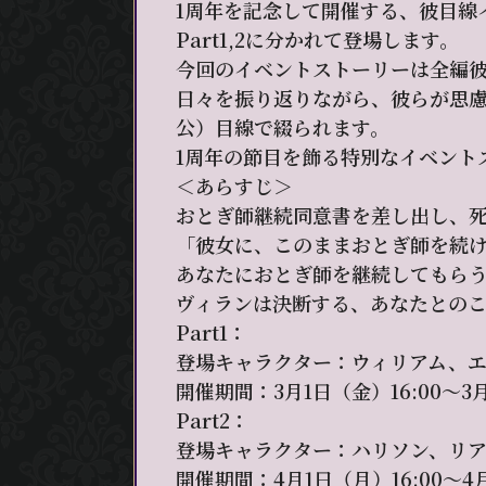
1周年を記念して開催する、彼目線
Part1,2に分かれて登場します。
今回のイベントストーリーは全編
日々を振り返りながら、彼らが思
公）目線で綴られます。
1周年の節目を飾る特別なイベント
＜あらすじ＞
おとぎ師継続同意書を差し出し、
「彼女に、このままおとぎ師を続
あなたにおとぎ師を継続してもらう
ヴィランは決断する、あなたとの
Part1：
登場キャラクター：ウィリアム、エ
開催期間：3月1日（金）16:00～3月
Part2：
登場キャラクター：ハリソン、リ
開催期間：4月1日（月）16:00～4月