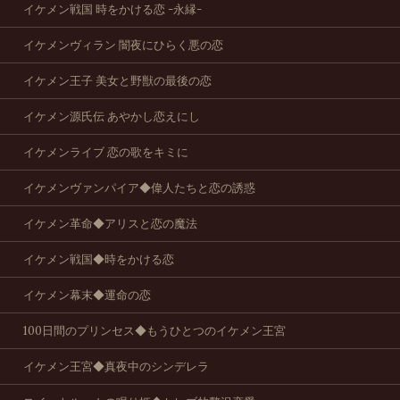
イケメン戦国 時をかける恋 -永縁-
イケメンヴィラン 闇夜にひらく悪の恋
イケメン王子 美女と野獣の最後の恋
イケメン源氏伝 あやかし恋えにし
イケメンライブ 恋の歌をキミに
イケメンヴァンパイア◆偉人たちと恋の誘惑
イケメン革命◆アリスと恋の魔法
イケメン戦国◆時をかける恋
イケメン幕末◆運命の恋
100日間のプリンセス◆もうひとつのイケメン王宮
イケメン王宮◆真夜中のシンデレラ