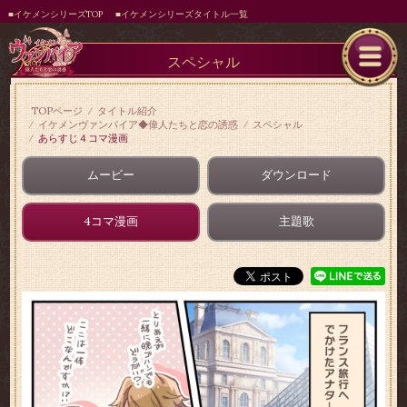
■イケメンシリーズTOP
■イケメンシリーズタイトル一覧
スペシャル
TOPページ
タイトル紹介
イケメンヴァンパイア◆偉人たちと恋の誘惑
スペシャル
あらすじ４コマ漫画
ムービー
ダウンロード
4コマ漫画
主題歌