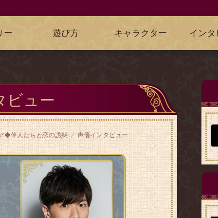
リー
遊び方
キャラクター
インタ
タビュー
ア◆偉人たちと恋の誘惑
声優インタビュー