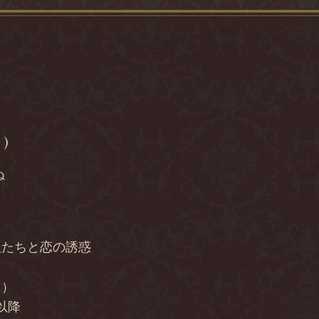
ロ
 )
ぬ
人たちと恋の誘惑
り）
0以降