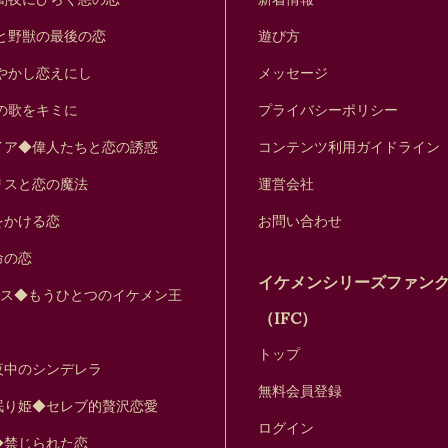
と野獣の最後の恋
遊び方
やかし恋えにし
メッセージ
の歌をキミに
プライバシーポリシー
イア◆偉人たちと恋の誘惑
コンテンツ利用ガイドライン
リスと恋の魔法
運営会社
をかける恋
お問い合わせ
命の恋
イケメンシリーズファン
セス◆もうひとつのイケメン王
（IFC）
トップ
夜中のシンデレラ
無料会員登録
眠り姫◆セレブ的贅沢恋愛
ログイン
◆禁じられた恋