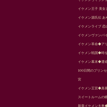
イケメン王子 美女
イケメン源氏伝 あ
イケメンライブ 恋
イケメンヴァンパ
イケメン革命◆ア
イケメン戦国◆時
イケメン幕末◆運
100日間のプリン
宮
イケメン王宮◆真
スイートルームの
新章イケメン大奥