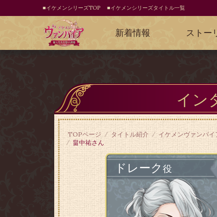
■イケメンシリーズTOP
■イケメンシリーズタイトル一覧
新着情報
ストー
イン
TOPページ
タイトル紹介
イケメンヴァンパイ
畠中祐さん
ドレーク
役