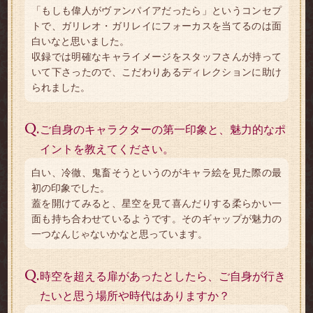
「もしも偉人がヴァンパイアだったら」というコンセプ
トで、ガリレオ・ガリレイにフォーカスを当てるのは面
白いなと思いました。
収録では明確なキャライメージをスタッフさんが持って
いて下さったので、こだわりあるディレクションに助け
られました。
Q.
ご自身のキャラクターの第一印象と、魅力的なポ
イントを教えてください。
白い、冷徹、鬼畜そうというのがキャラ絵を見た際の最
初の印象でした。
蓋を開けてみると、星空を見て喜んだりする柔らかい一
面も持ち合わせているようです。そのギャップが魅力の
一つなんじゃないかなと思っています。
Q.
時空を超える扉があったとしたら、ご自身が行き
たいと思う場所や時代はありますか？