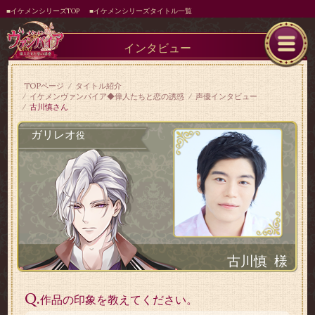
■イケメンシリーズTOP
■イケメンシリーズタイトル一覧
インタビュー
TOPページ
タイトル紹介
イケメンヴァンパイア◆偉人たちと恋の誘惑
声優インタビュー
古川慎さん
ガリレオ
役
古川慎
様
Q.
作品の印象を教えてください。