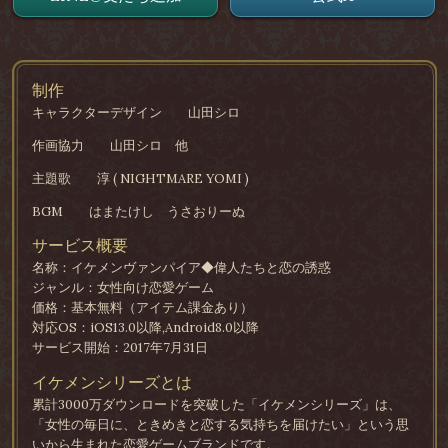
制作
キャラクターデザイン
山田シロ
作画協力
山田シロ 他
主題歌
淳 ( NIGHTMARE YOMI )
BGM
はまたけし うさおりーぬ
サービス概要
名称：イケメンヴァンパイア◆偉人たちと恋の誘惑
ジャンル：女性向け恋愛ゲーム
価格：基本無料（アイテム課金あり）
対応OS：iOS13.0以降,Android8.0以降
サービス開始：2017年7月31日
イケメンシリーズとは
累計3000万ダウンロードを突破した「イケメンシリーズ」は、
「女性の毎日に、ときめきと恋する気持ちを届けたい」という思
いから生まれた恋愛ゲームブランドです。