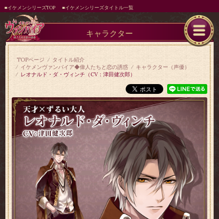
■イケメンシリーズTOP
■イケメンシリーズタイトル一覧
キャラクター
TOPページ
タイトル紹介
イケメンヴァンパイア◆偉人たちと恋の誘惑
キャラクター（声優）
レオナルド・ダ・ヴィンチ（CV：津田健次郎）