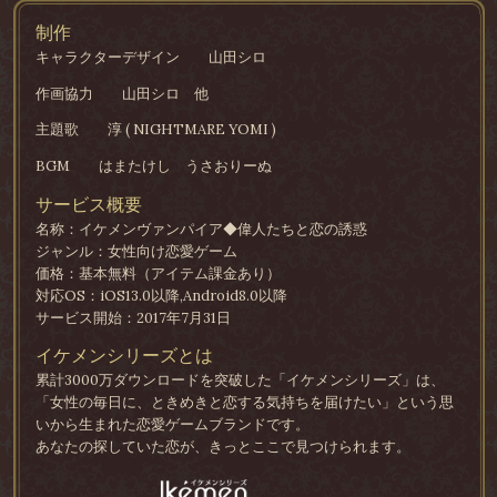
制作
キャラクターデザイン
山田シロ
作画協力
山田シロ 他
主題歌
淳 ( NIGHTMARE YOMI )
BGM
はまたけし うさおりーぬ
サービス概要
名称：イケメンヴァンパイア◆偉人たちと恋の誘惑
ジャンル：女性向け恋愛ゲーム
価格：基本無料（アイテム課金あり）
対応OS：iOS13.0以降,Android8.0以降
サービス開始：2017年7月31日
イケメンシリーズとは
累計3000万ダウンロードを突破した「イケメンシリーズ」は、
「女性の毎日に、ときめきと恋する気持ちを届けたい」という思
いから生まれた恋愛ゲームブランドです。
あなたの探していた恋が、きっとここで見つけられます。