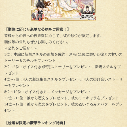
【順位に応じた豪華な公約をご用意！】
皆様からの彼への投票数に応じて、彼の順位が決定します。
順位毎の公約もぜひお楽しみください。
＜公約をご紹介！＞
1位：本編に新規スチルの追加を確約！さらに1位に輝いた彼との甘いス
トーリー＆スチルをプレゼント
2位～3位：ボイス付き♪限定ストーリーをプレゼント。新規スチルをプ
レゼント
4位～7位：4人の新規集合スチルをプレゼント。4人の掛け合いストーリ
ーをプレゼント
8位～10位：ボイス付きミニメッセージをプレゼント
11位～13位：彼から恋文をプレゼント。彼のミニキャラをプレゼント
14位～17位：彼から恋文をプレゼント。彼のぬいぐるみアバターをプレ
ゼント
【総選挙限定の豪華ランキング特典】