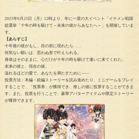
2025年6月23日（月）12時より、年に一度の大イベント「イケメン戦国
総選挙「十年の時を駆けて～未来の彼からあなたへ～」を開催していま
す。
【あらすじ】
十年後の彼がもし、目の前に現れたら……
何気ない願いは、思わぬ形で叶えられる。
身体はそのままに、心だけが十年の時を駆けて逢いに来てくれた。
未来の彼と、現在の彼。
溢れるほどの愛で、あなたを満たすために――
投票方法：本編・続編ストーリーを読み進めたり、ミニゲームをプレイ
することで、「投票券」が獲得でき、推しの彼に投票することができま
す。また、投票を行うことで、豪華アバターアイテムや限定ストーリー
が獲得できます。