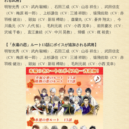
れる武将】
明智光秀（CV : 武内 駿輔）、石田三成（CV : 山谷 祥生）、武田信玄
（CV : 梅原 裕一郎）、上杉謙信（CV : 三浦 祥朗）、猿飛佐助（CV : 赤
羽根 健治） 、顕如（CV : 新垣 樽助）、森蘭丸（CV : 蒼井 翔太）、今
川義元（CV : 八代 拓）、毛利元就（CV : 小西 克幸）、前田慶次（CV :
沢城 千春）、直江兼続（CV : 中川 晃教）、帰蝶（CV : 梶 裕貴）
【「永遠の恋」ルート13話にボイスが追加される武将】
明智光秀（CV : 武内 駿輔）、石田三成（CV : 山谷 祥生）、武田信玄
（CV : 梅原 裕一郎）、上杉謙信（CV : 三浦 祥朗）、猿飛佐助（CV : 赤
羽根 健治） 、顕如（CV : 新垣 樽助）、毛利元就（CV : 小西 克幸）