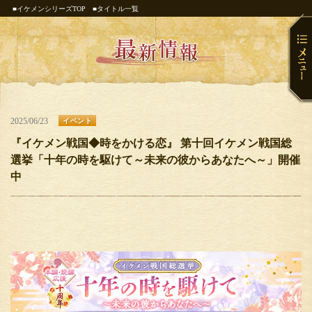
■イケメンシリーズTOP
■タイトル一覧
2025/06/23
イベント
『イケメン戦国◆時をかける恋』 第十回イケメン戦国総
選挙「十年の時を駆けて～未来の彼からあなたへ～」開催
中