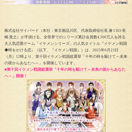
株式会社サイバード（本社：東京都品川区、代表取締役社長 兼 CEO 長
嶋 貴之）が手掛ける、全世界でのシリーズ累計会員数4,500万人を誇る
大人気恋愛ゲーム「イケメンシリーズ」の人気タイトル『イケメン戦国
◆時をかける恋』（以下、『イケメン戦国』）は、2025年6月23日
（月）12時より、第十回イケメン戦国総選挙「十年の時を駆けて～未来
の彼からあなたへ～」を開催しています。
■第十回イケメン戦国総選挙「十年の時を駆けて～未来の彼からあなた
へ～」開催！