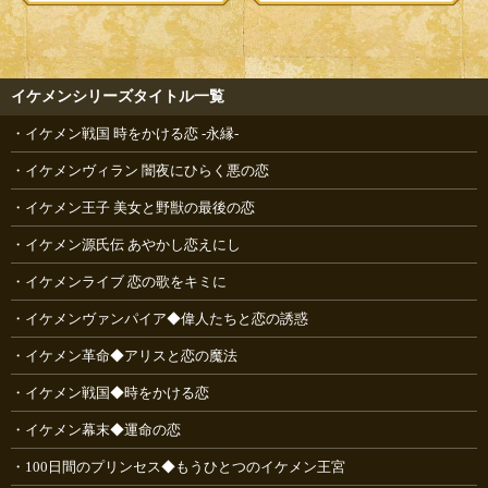
イケメンシリーズタイトル一覧
イケメン戦国 時をかける恋 -永縁-
イケメンヴィラン 闇夜にひらく悪の恋
イケメン王子 美女と野獣の最後の恋
イケメン源氏伝 あやかし恋えにし
イケメンライブ 恋の歌をキミに
イケメンヴァンパイア◆偉人たちと恋の誘惑
イケメン革命◆アリスと恋の魔法
イケメン戦国◆時をかける恋
イケメン幕末◆運命の恋
100日間のプリンセス◆もうひとつのイケメン王宮