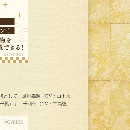
武将として「足利義輝（CV：山下大
千晃）」「千利休（CV：堂島颯