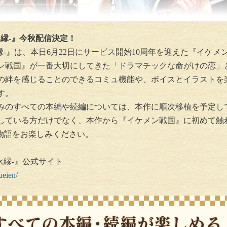
永縁-』今秋配信決定！
永縁-』は、本日6月22日にサービス開始10周年を迎えた『イケ
ン戦国』が一番大切にしてきた「ドラマチックな命がけの恋」
の絆を感じることのできるコミュ機能や、ボイスとイラストを
す。
みのすべての本編や続編については、本作に順次移植を予定し
している方だけでなく、本作から『イケメン戦国』に初めて触
恋物語をお楽しみください。
永縁-』公式サイト
ueien/