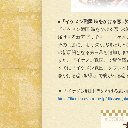
■『イケメン戦国 時をかける恋 -
『イケメン戦国 時をかける恋 -
届けする新アプリです。『イケメ
そのままに、より深く武将たちと
の新展開となる第三幕を追加しま
また、『イケメン戦国』で配信済
すでに『イケメン戦国』をプレイ
をかける恋 -永縁-』で紡がれる
▼『イケメン戦国 時をかける恋 -
https://ikemen.cybird.ne.jp/title/sengok