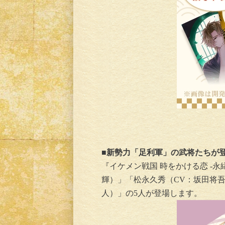
■新勢力「足利軍」の武将たちが
『イケメン戦国 時をかける恋 -
輝）」「松永久秀（CV：坂田将
人）」の5人が登場します。