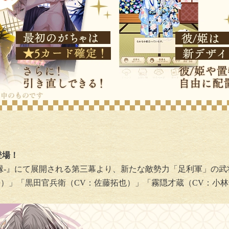
登場！
永縁-』にて展開される第三幕より、新たな敵勢力「足利軍」の
吾）」「黒田官兵衛（CV：佐藤拓也）」「霧隠才蔵（CV：小林