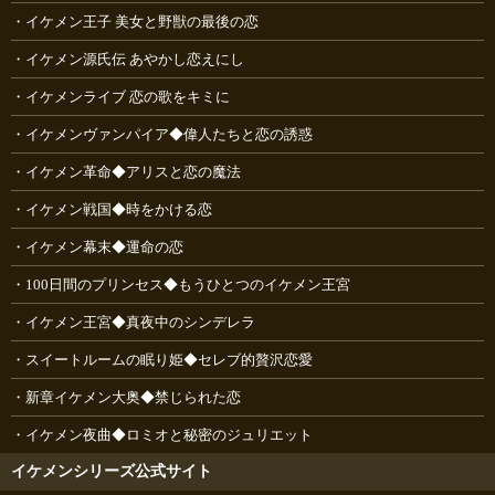
イケメン王子 美女と野獣の最後の恋
イケメン源氏伝 あやかし恋えにし
イケメンライブ 恋の歌をキミに
イケメンヴァンパイア◆偉人たちと恋の誘惑
イケメン革命◆アリスと恋の魔法
イケメン戦国◆時をかける恋
イケメン幕末◆運命の恋
100日間のプリンセス◆もうひとつのイケメン王宮
イケメン王宮◆真夜中のシンデレラ
スイートルームの眠り姫◆セレブ的贅沢恋愛
新章イケメン大奥◆禁じられた恋
イケメン夜曲◆ロミオと秘密のジュリエット
イケメンシリーズ公式サイト