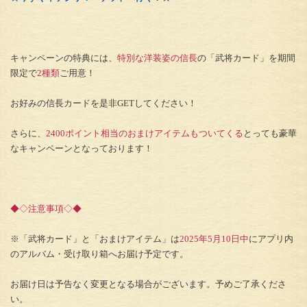
キャンペーンの特典には、
特別な洋装姿の信長
の「武将カード」を期間
限定で
2種類
ご用意！
お好みの信長カードを是非GETしてください！
さらに、
2400ポイント相当のおまけアイテムもついてくる
とっても豪華
なキャンペーンとなっております！
◆◇注意事項◇◆
※「武将カード」と「おまけアイテム」は
2025年5月10日中
にアプリ内
のアルバム・受け取り箱へお届け予定です。
お届け日は予告なく変更となる場合がございます。予めご了承くださ
い。