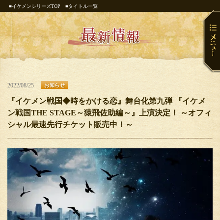
■イケメンシリーズTOP
■タイトル一覧
2022/08/25
お知らせ
『イケメン戦国◆時をかける恋』舞台化第九弾 『イケメ
ン戦国THE STAGE～猿飛佐助編～』上演決定！ ～オフィ
シャル最速先行チケット販売中！～