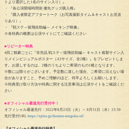
トより選択した1名のサイン入り）』
・ 『各公演開場時間前 優先グッズ購入権』
・ 『購入者限定アフタートーク（お写真撮影タイム＆キャストお見送
りあり）』
・ 『戦ステ～猿飛佐助編～ メイキング映像』
※各特典の概要は公演サイトにてご確認ください
■リピーター特典
4回ご観劇ごとに『非売品 戦ステ～猿飛佐助編～ キャスト複製サイン入
りメインビジュアルポスター（A3サイズ、全2種）』をプレゼントしま
す。お渡しするのは、2種のうちよりご希望のもの1種となります。
※数には限りがございます。予定数に達した場合、ご希望に沿えない場
合がありますこと、予めご理解のほど、何卒よろしくお願いします。
※特典受け取り方法や特典に関する注意事項は公演サイトをご確認くだ
さい
■オフィシャル最速先行受付中！
オフィシャル最速先行：2022年8月23日（火）～ 8月31日（水）23:59
先行受付URL
https://eplus.jp/ikemen-sengoku-of/
【オフィシャル最速先行特典】