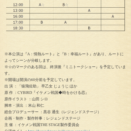
※本公演は『A：情熱ルート』と『B：幸福ルート』があり、ルートに
よってシーンが分岐します。
※☆のマークのある回は、終演後『ミニトークショー』を予定していま
す。
※開場は開演の60分前を予定しています。
出 演 ：「猿飛佐助」 早乙女 じょうじ ほか
原 作 ：CYBIRD『イケメン戦国◆時をかける恋』
原作イラスト ：山田 シロ
脚本・演出 ：米山 和仁
総合プロデューサー ：黒谷 通生（レジェンドステージ）
企画・制作・製作幹事：レジェンドステージ
主 催 ：イケメン戦国THE STAGE製作委員会