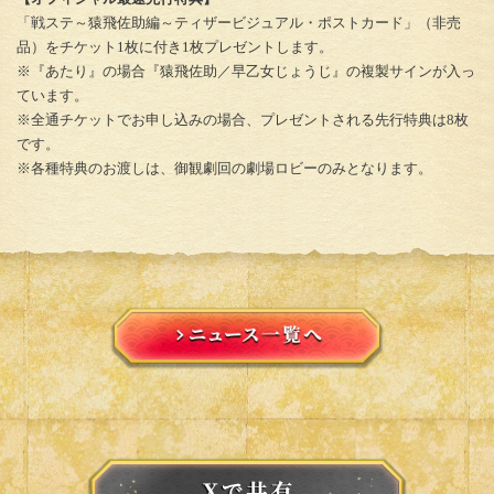
「戦ステ～猿飛佐助編～ティザービジュアル・ポストカード」（非売
品）をチケット1枚に付き1枚プレゼントします。
※『あたり』の場合『猿飛佐助／早乙女じょうじ』の複製サインが入っ
ています。
※全通チケットでお申し込みの場合、プレゼントされる先行特典は8枚
です。
※各種特典のお渡しは、御観劇回の劇場ロビーのみとなります。