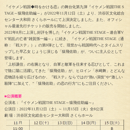
『イケメン戦国◆時をかける恋』の舞台化第九弾『イケメン戦国THE S
TAGE～猿飛佐助編～』が2022年11月12日（土）より、渋谷区文化総合
センター大和田 さくらホールにて上演決定しました。また、オフィシ
ャル最速先行チケットの販売を開始しました。
2022年8月に上演し好評を博した『イケメン戦国THE STAGE～連合軍V
S”戦乱の亡者”雑賀孫一編～』に続き、『イケメン戦国THE STAGE（通
称：「戦ステ」）』の第9弾として、現世から戦国時代へとタイムスリ
ップした早乙女 じょうじ演じる「猿飛佐助」が、ついに主人公として
登場します。
「上杉謙信」の右腕となり、自軍と敵軍を往来する忍びとして、これま
で陰に陽に活躍してきた「猿飛佐助」が、ヒロイン「水崎舞」とどんな
恋物語を繰り広げるのか、『戦ステ』ならではの“熱い演技”や“激しい
殺陣”に加えて、“「猿飛佐助」の恋の行方”にもご注目ください。
■公演概要
公演名：『イケメン戦国THE STAGE～猿飛佐助編～』
公演日：2022年11月12日（土）～ 11月15日（火）全8公演
劇 場：渋谷区文化総合センター大和田 さくらホール