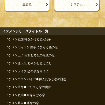
主題歌
システム
イケメンシリーズタイトル一覧
イケメン戦国 時をかける恋 -永縁-
イケメンヴィラン 闇夜にひらく悪の恋
イケメン王子 美女と野獣の最後の恋
イケメン源氏伝 あやかし恋えにし
イケメンライブ 恋の歌をキミに
イケメンヴァンパイア◆偉人たちと恋の誘惑
イケメン革命◆アリスと恋の魔法
イケメン戦国◆時をかける恋
イケメン幕末◆運命の恋