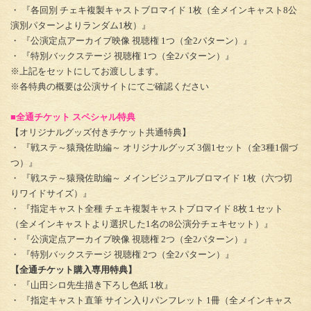
・ 『各回別 チェキ複製キャストブロマイド 1枚（全メインキャスト8公
演別パターンよりランダム1枚）』
・ 『公演定点アーカイブ映像 視聴権 1つ（全2パターン）』
・ 『特別バックステージ 視聴権 1つ（全2パターン）』
※上記をセットにしてお渡しします。
※各特典の概要は公演サイトにてご確認ください
■全通チケット スペシャル特典
【オリジナルグッズ付きチケット共通特典】
・ 『戦ステ～猿飛佐助編～ オリジナルグッズ 3個1セット（全3種1個づ
つ）』
・ 『戦ステ～猿飛佐助編～ メインビジュアルブロマイド 1枚（六つ切
りワイドサイズ）』
・ 『指定キャスト全種 チェキ複製キャストブロマイド 8枚１セット
（全メインキャストより選択した1名の8公演分チェキセット）』
・ 『公演定点アーカイブ映像 視聴権 2つ（全2パターン）』
・ 『特別バックステージ 視聴権 2つ（全2パターン）』
【全通チケット購入専用特典】
・ 『山田シロ先生描き下ろし色紙 1枚』
・ 『指定キャスト直筆 サイン入りパンフレット 1冊（全メインキャス