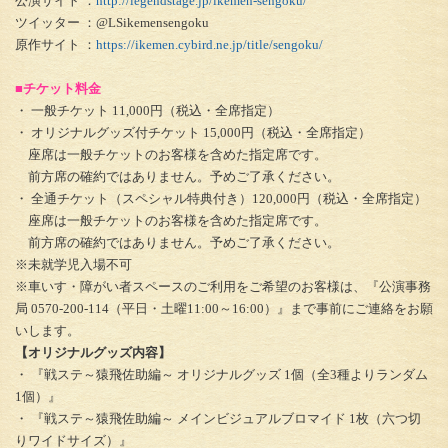
公演サイト ：
http://legendstage.jp/ikemen-sengoku/
ツイッター ：@LSikemensengoku
原作サイト ：
https://ikemen.cybird.ne.jp/title/sengoku/
■チケット料金
・ 一般チケット 11,000円（税込・全席指定）
・ オリジナルグッズ付チケット 15,000円（税込・全席指定）
座席は一般チケットのお客様を含めた指定席です。
前方席の確約ではありません。予めご了承ください。
・ 全通チケット（スペシャル特典付き）120,000円（税込・全席指定）
座席は一般チケットのお客様を含めた指定席です。
前方席の確約ではありません。予めご了承ください。
※未就学児入場不可
※車いす・障がい者スペースのご利用をご希望のお客様は、『公演事務
局 0570-200-114（平日・土曜11:00～16:00）』まで事前にご連絡をお願
いします。
【オリジナルグッズ内容】
・ 『戦ステ～猿飛佐助編～ オリジナルグッズ 1個（全3種よりランダム
1個）』
・ 『戦ステ～猿飛佐助編～ メインビジュアルブロマイド 1枚（六つ切
りワイドサイズ）』