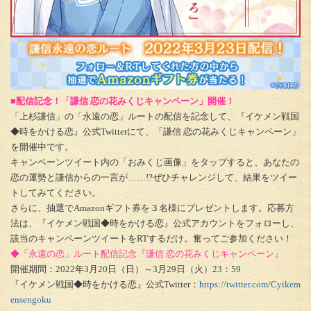
■配信記念！「謙信 恋の花みくじキャンペーン」開催！
「上杉謙信」の「永遠の恋」ルートの配信を記念して、『イケメン戦国
◆時をかける恋』公式Twitterにて、「謙信 恋の花みくじキャンペーン」
を開催中です。
キャンペーンツイート内の「おみくじ画像」をタップすると、あなたの
恋の運勢と謙信からの一言が……!?ぜひチャレンジして、結果をツイー
トしてみてください。
さらに、抽選でAmazonギフト券を３名様にプレゼントします。応募方
法は、『イケメン戦国◆時をかける恋』公式アカウントをフォローし、
該当のキャンペーンツイートをRTするだけ。奮ってご参加ください！
◆「永遠の恋」ルート配信記念『謙信 恋の花みくじキャンペーン』
開催期間：2022年3月20日（日）～3月29日（火）23：59
『イケメン戦国◆時をかける恋』公式Twitter：
https://twitter.com/Cyikem
ensengoku