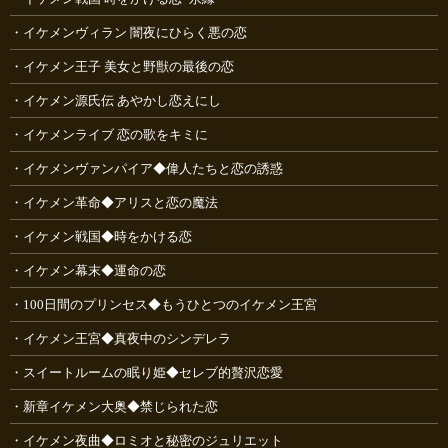
イケメンヴィラン 闇夜にひらく悪の恋
イケメン王子 美女と野獣の最後の恋
イケメン源氏伝 あやかし恋えにし
イケメンライブ 恋の歌をキミに
イケメンヴァンパイア◆偉人たちと恋の誘惑
イケメン革命◆アリスと恋の魔法
イケメン戦国◆時をかける恋
イケメン幕末◆運命の恋
100日間のプリンセス◆もうひとつのイケメン王宮
イケメン王宮◆真夜中のシンデレラ
スイートルームの眠り姫◆セレブ的贅沢恋愛
新章イケメン大奥◆禁じられた恋
イケメン夜曲◆ロミオと秘密のジュリエット