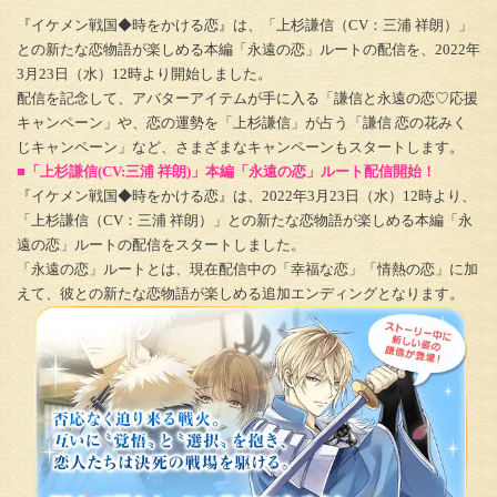
『イケメン戦国◆時をかける恋』は、「上杉謙信（CV：三浦 祥朗）」
との新たな恋物語が楽しめる本編「永遠の恋」ルートの配信を、2022年
3月23日（水）12時より開始しました。
配信を記念して、アバターアイテムが手に入る「謙信と永遠の恋♡応援
キャンペーン」や、恋の運勢を「上杉謙信」が占う「謙信 恋の花みく
じキャンペーン」など、さまざまなキャンペーンもスタートします。
■「上杉謙信(CV:三浦 祥朗)」本編「永遠の恋」ルート配信開始！
『イケメン戦国◆時をかける恋』は、2022年3月23日（水）12時より、
「上杉謙信（CV：三浦 祥朗）」との新たな恋物語が楽しめる本編「永
遠の恋」ルートの配信をスタートしました。
「永遠の恋」ルートとは、現在配信中の「幸福な恋」「情熱の恋」に加
えて、彼との新たな恋物語が楽しめる追加エンディングとなります。