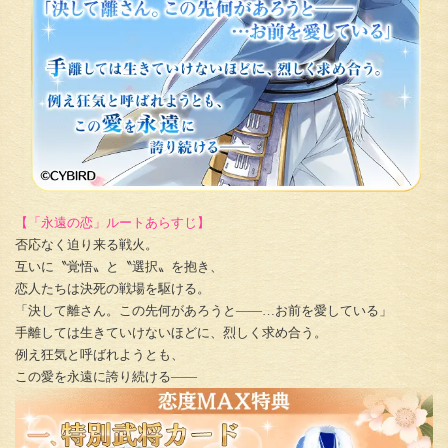
【「永遠の恋」ルートあらすじ】
否応なく迫り来る戦火。
互いに〝覚悟〟と〝選択〟を抱き、
恋人たちは決死の戦場を駆ける。
「決して離さん。この先何があろうと――…お前を愛している」
手離しては生きていけないほどに、烈しく求め合う。
例え狂気と呼ばれようとも、
この愛を永遠に誇り続ける――