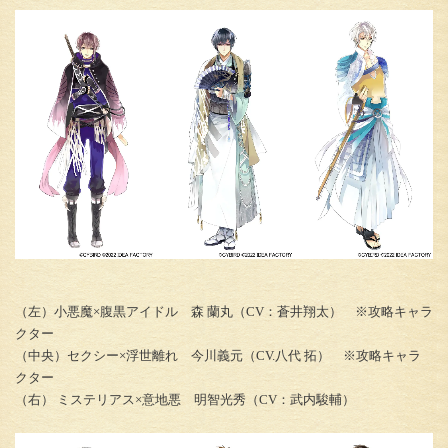
（左）小悪魔×腹黒アイドル 森 蘭丸（CV：蒼井翔太） ※攻略キャラ
クター
（中央）セクシー×浮世離れ 今川義元（CV.八代 拓） ※攻略キャラ
クター
（右） ミステリアス×意地悪 明智光秀（CV：武内駿輔）