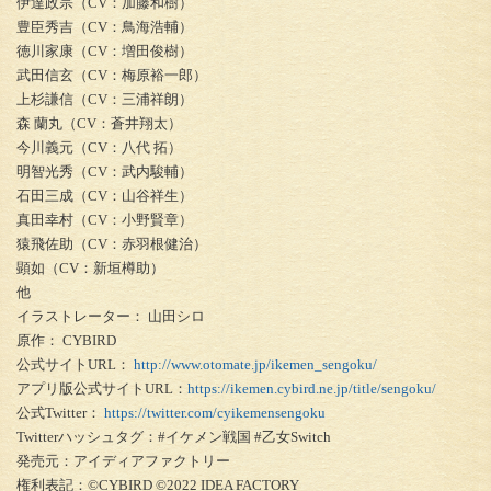
伊達政宗（CV：加藤和樹）
豊臣秀吉（CV：鳥海浩輔）
徳川家康（CV：増田俊樹）
武田信玄（CV：梅原裕一郎）
上杉謙信（CV：三浦祥朗）
森 蘭丸（CV：蒼井翔太）
今川義元（CV：八代 拓）
明智光秀（CV：武内駿輔）
石田三成（CV：山谷祥生）
真田幸村（CV：小野賢章）
猿飛佐助（CV：赤羽根健治）
顕如（CV：新垣樽助）
他
イラストレーター： 山田シロ
原作： CYBIRD
公式サイトURL：
http://www.otomate.jp/ikemen_sengoku/
アプリ版公式サイトURL：
https://ikemen.cybird.ne.jp/title/sengoku/
公式Twitter：
https://twitter.com/cyikemensengoku
Twitterハッシュタグ：#イケメン戦国 #乙女Switch
発売元：アイディアファクトリー
権利表記：©CYBIRD ©2022 IDEA FACTORY