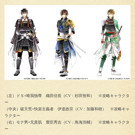
（左）ドＳ×唯我独尊 織田信長（CV：杉田智和） ※攻略キャラクタ
ー
（中央）破天荒×快楽主義者 伊達政宗（CV：加藤和樹） ※攻略キャ
ラクター
（右）モテ男×兄貴肌 豊臣秀吉（CV：鳥海浩輔） ※攻略キャラクタ
ー