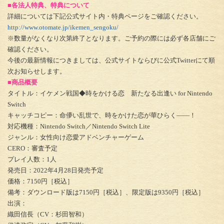
■各法人特典、特典について
詳細については下記公式サイト内・特典ページをご確認ください。
http://www.otomate.jp/ikemen_sengoku/
※数量がなくなり次第終了となります。ご予約の際には必ず各店舗にご
確認ください。
今後の最新情報につきましては、公式サイトならびに公式Twitterにて順
次お知らせします。
■商品概要
タイトル：イケメン戦国◆時をかける恋 新たなる出逢い for Nintendo
Switch
キャッチコピー：命儚い乱世で、時をかけた恋が華ひらく――！
対応機種：Nintendo Switch／Nintendo Switch Lite
ジャンル：女性向け恋愛アドベンチャーゲーム
CERO：審査予定
プレイ人数：1人
発売日：2022年4月28日発売予定
価格：7150円［税込］
備考：ダウンロード版は7150円［税込］、限定版は9350円［税込］
出演：
織田信長（CV：杉田智和）