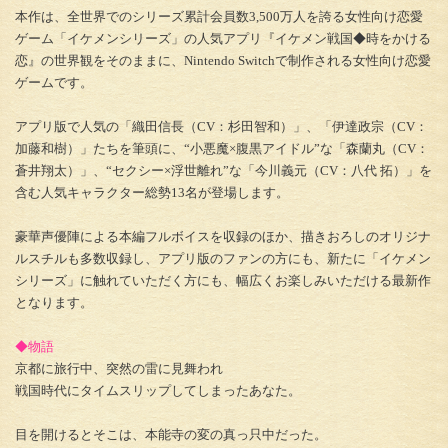
本作は、全世界でのシリーズ累計会員数3,500万人を誇る女性向け恋愛
ゲーム「イケメンシリーズ」の人気アプリ『イケメン戦国◆時をかける
恋』の世界観をそのままに、Nintendo Switchで制作される女性向け恋愛
ゲームです。
アプリ版で人気の「織田信長（CV：杉田智和）」、「伊達政宗（CV：
加藤和樹）」たちを筆頭に、“小悪魔×腹黒アイドル”な「森蘭丸（CV：
蒼井翔太）」、“セクシー×浮世離れ”な「今川義元（CV：八代 拓）」を
含む人気キャラクター総勢13名が登場します。
豪華声優陣による本編フルボイスを収録のほか、描きおろしのオリジナ
ルスチルも多数収録し、アプリ版のファンの方にも、新たに「イケメン
シリーズ」に触れていただく方にも、幅広くお楽しみいただける最新作
となります。
◆物語
京都に旅行中、突然の雷に見舞われ
戦国時代にタイムスリップしてしまったあなた。
目を開けるとそこは、本能寺の変の真っ只中だった。