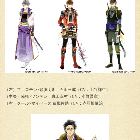
（左）フェロモン×頭脳明晰 石田三成（CV：山谷祥生）
（中央）俺様×ツンデレ 真田幸村（CV：小野賢章）
（右）クール×マイペース 猿飛佐助（CV：赤羽根健治）