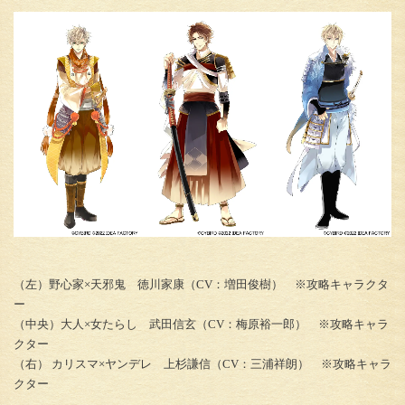
（左）野心家×天邪鬼 徳川家康（CV：増田俊樹） ※攻略キャラクタ
ー
（中央）大人×女たらし 武田信玄（CV：梅原裕一郎） ※攻略キャラ
クター
（右） カリスマ×ヤンデレ 上杉謙信（CV：三浦祥朗） ※攻略キャラ
クター