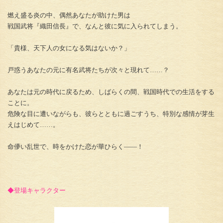
燃え盛る炎の中、偶然あなたが助けた男は
戦国武将『織田信長』で、なんと彼に気に入られてしまう。
「貴様、天下人の女になる気はないか？」
戸惑うあなたの元に有名武将たちが次々と現れて……？
あなたは元の時代に戻るため、しばらくの間、戦国時代での生活をする
ことに。
危険な目に遭いながらも、彼らとともに過ごすうち、特別な感情が芽生
えはじめて……。
命儚い乱世で、時をかけた恋が華ひらく――！
◆登場キャラクター