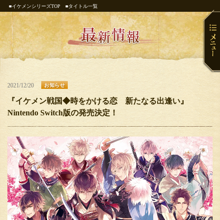
■イケメンシリーズTOP
■タイトル一覧
2021/12/20
お知らせ
『イケメン戦国◆時をかける恋 新たなる出逢い』
Nintendo Switch版の発売決定！