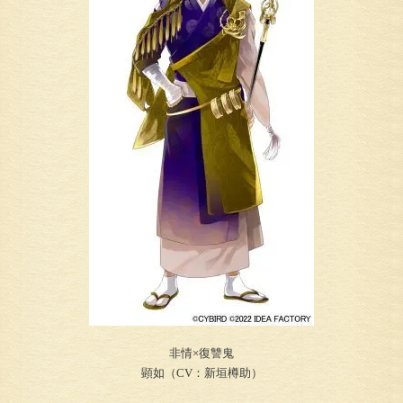
非情×復讐鬼
顕如（CV：新垣樽助）