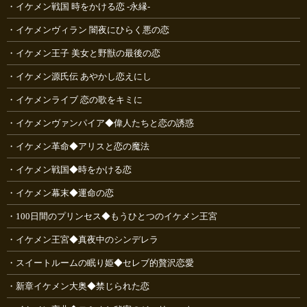
イケメン戦国 時をかける恋 -永縁-
イケメンヴィラン 闇夜にひらく悪の恋
イケメン王子 美女と野獣の最後の恋
イケメン源氏伝 あやかし恋えにし
イケメンライブ 恋の歌をキミに
イケメンヴァンパイア◆偉人たちと恋の誘惑
イケメン革命◆アリスと恋の魔法
イケメン戦国◆時をかける恋
イケメン幕末◆運命の恋
100日間のプリンセス◆もうひとつのイケメン王宮
イケメン王宮◆真夜中のシンデレラ
スイートルームの眠り姫◆セレブ的贅沢恋愛
新章イケメン大奥◆禁じられた恋