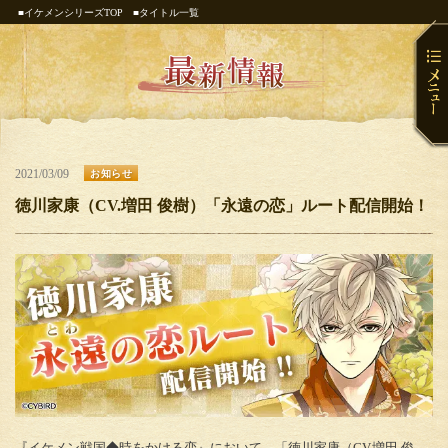
■イケメンシリーズTOP
■タイトル一覧
2021/03/09
お知らせ
徳川家康（CV.増田 俊樹）「永遠の恋」ルート配信開始！
『イケメン戦国◆時をかける恋』において、「徳川家康（CV.増田 俊