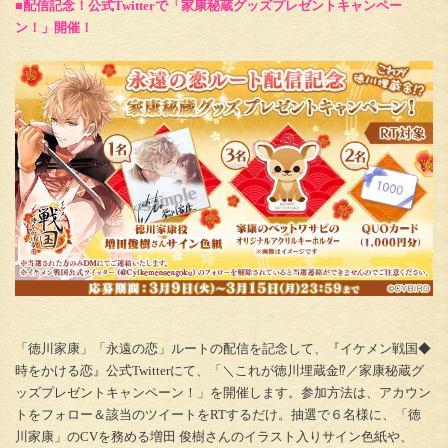
■配信記念！公式Twitterで「家康秘蔵グッズプレゼントキャンペー
ン！」開催！
「徳川家康」「永遠の恋」ルートの配信を記念して、『イケメン戦国◆
時をかける恋』公式Twitterにて、「＼これが徳川埋蔵金⁉／家康秘蔵グ
ッズプレゼントキャンペーン！」を開催します。参加方法は、アカウン
トをフォロー＆該当のツイートをRTするだけ。抽選で６名様に、「徳
川家康」のCVを務める増田 俊樹さんのイラスト入りサイン色紙や、