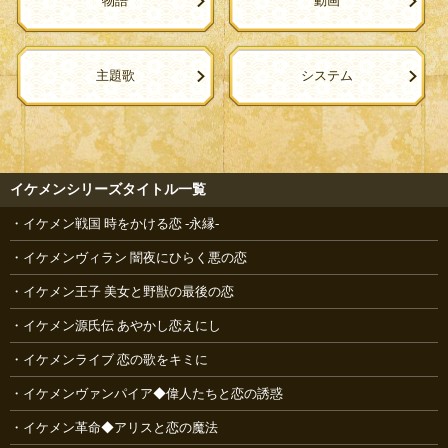
物語
動画
主題歌
システム
イケメンシリーズタイトル一覧
イケメン戦国 時をかける恋 -永縁-
イケメンヴィラン 闇夜にひらく悪の恋
イケメン王子 美女と野獣の最後の恋
イケメン源氏伝 あやかし恋えにし
イケメンライブ 恋の歌をキミに
イケメンヴァンパイア◆偉人たちと恋の誘惑
イケメン革命◆アリスと恋の魔法