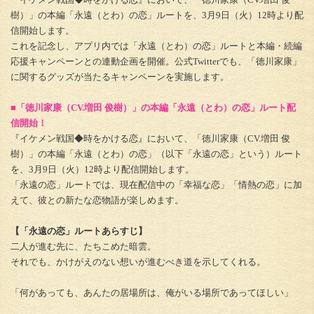
樹）」の本編「永遠（とわ）の恋」ルートを、3月9日（火）12時より配
信開始します。
これを記念し、アプリ内では「永遠（とわ）の恋」ルートと本編・続編
応援キャンペーンとの連動企画を開催。公式Twitterでも、「徳川家康」
に関するグッズが当たるキャンペーンを実施します。
■「徳川家康（CV.増田 俊樹）」の本編「永遠（とわ）の恋」ルート配
信開始！
『イケメン戦国◆時をかける恋』において、「徳川家康（CV.増田 俊
樹）」の本編「永遠（とわ）の恋」（以下「永遠の恋」という）ルート
を、3月9日（火）12時より配信開始します。
「永遠の恋」ルートでは、現在配信中の「幸福な恋」「情熱の恋」に加
えて、彼との新たな恋物語が楽しめます。
【「永遠の恋」ルートあらすじ】
二人が進む先に、たちこめた暗雲。
それでも、かけがえのない想いが進むべき道を示してくれる。
「何があっても、あんたの居場所は、俺がいる場所であってほしい」