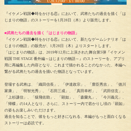
『イケメン戦国◆時をかける恋』において、武将たちの過去を描く「は
じまりの物語」のストーリーを1月28日（木）より販売します。
■武将たちの過去を描く「はじまりの物語」
『イケメン戦国◆時をかける恋』において、新たなゲームシナリオ「は
じまりの物語」の販売が、1月28日（木）よりスタートします。
「はじまりの物語」は、2019年12月に上演された舞台第5弾『イケメン
戦国 THE STAGE 番外編～はじまりの物語～』のストーリーを、アプリ
用に再編集した内容となり、これまで描かれることのなかった、本編へ
繋がる武将たちの過去を描いた物語となっています。
登場する武将は、「織田信長」、「伊達政宗」、「豊臣秀吉」、「徳川
家康」、「明智光秀」、「石田三成」、「真田幸村」、「武田信玄」、
「上杉謙信」、「猿飛佐助」、「顕如」、「森蘭丸」、「今川義元」、
「帰蝶」の14人となり、さらに、ストーリー内で若かりし頃の「顕如」
の姿もお楽しみいただけます。
過去を知ることで、彼をもっと好きになれる、本編がもっと面白くなる
ストーリーは必読です。