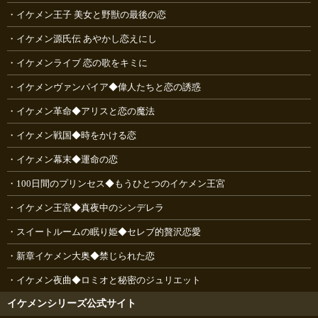
イケメン王子 美女と野獣の最後の恋
イケメン源氏伝 あやかし恋えにし
イケメンライブ 恋の歌をキミに
イケメンヴァンパイア◆偉人たちと恋の誘惑
イケメン革命◆アリスと恋の魔法
イケメン戦国◆時をかける恋
イケメン幕末◆運命の恋
100日間のプリンセス◆もうひとつのイケメン王宮
イケメン王宮◆真夜中のシンデレラ
スイートルームの眠り姫◆セレブ的贅沢恋愛
新章イケメン大奥◆禁じられた恋
イケメン夜曲◆ロミオと秘密のジュリエット
イケメンシリーズ公式サイト