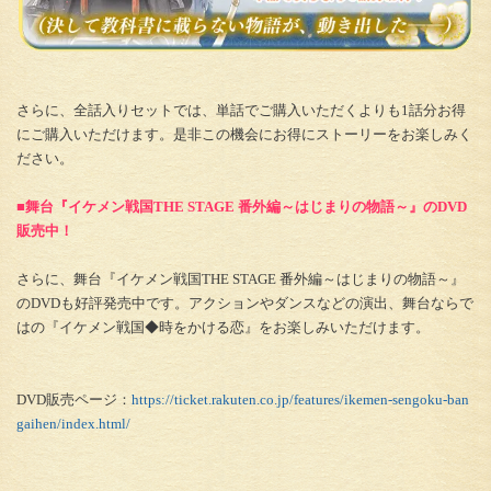
さらに、全話入りセットでは、単話でご購入いただくよりも1話分お得
にご購入いただけます。是非この機会にお得にストーリーをお楽しみく
ださい。
■舞台『イケメン戦国THE STAGE 番外編～はじまりの物語～』のDVD
販売中！
さらに、舞台『イケメン戦国THE STAGE 番外編～はじまりの物語～』
のDVDも好評発売中です。アクションやダンスなどの演出、舞台ならで
はの『イケメン戦国◆時をかける恋』をお楽しみいただけます。
DVD販売ページ：
https://ticket.rakuten.co.jp/features/ikemen-sengoku-ban
gaihen/index.html/