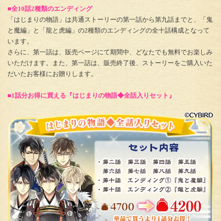
■全10話2種類のエンディング
「はじまりの物語」は共通ストーリーの第一話から第九話までと、「鬼
と魔編」と「龍と虎編」の2種類のエンディングの全十話構成となって
います。
さらに、第一話は、販売ページにて期間中、どなたでも無料でお楽しみ
いただけます。また、第一話は、販売終了後、ストーリーをご購入いた
だいたお客様にお贈りします。
■1話分お得に買える『はじまりの物語◆全話入りセット』