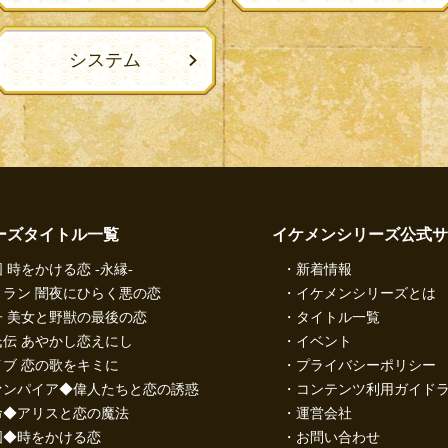
システム
ーズタイトル一覧
イケメンシリーズ公式サ
 時をかける恋 -永縁-
新着情報
ラン 闇夜にひらく悪の恋
イケメンシリーズとは
 美女と野獣の最後の恋
タイトル一覧
伝 あやかし恋えにし
イベント
ブ 恋の歌をキミに
プライバシーポリシー
ァンパイア◆偉人たちと恋の誘惑
コンテンツ利用ガイド
命◆アリスと恋の魔法
運営会社
国◆時をかける恋
お問い合わせ