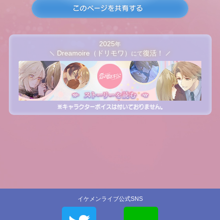
2025
年
Dreamoire（ドリモワ）
復活！
にて
イケメンライブ公式SNS