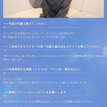
――作品の印象を教えてください。
ビジュアルが全体的にすごくキレイで、ストーリーも自分好みです。
特に音楽が好きな人にはたまらないコンテツだと思います。
――ご自身のキャラクターの第一印象と魅力的なポイントを教えてください。
｢弟ラブ｣ですね（笑）何を考えているかわからないミステリアスな雰囲気の男ですが、想いは
純粋だと思います。
――今後期待する展開（ドラマCD・アニメ化・舞台化など）
キャラソンですね。
音楽に厳しい弓弦なので、彼のキャラソンがどのような曲になるか楽しみです。
――最後にファンへのメッセージをお願いします。
それぞれのキャラクターに心を奪われながら、ストーリーや楽曲もお楽しみ下さい！