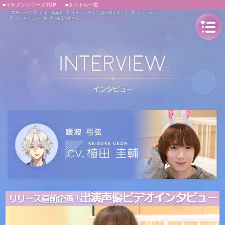
■イケメンシリーズTOP
■タイトル一覧
TOPページ
タイトル紹介
イケメンライブ 恋の歌をキミに
スペシャル
インタビュー一覧
植田圭輔さん