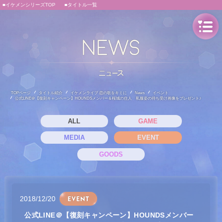
■イケメンシリーズTOP
■タイトル一覧
TOPページ
タイトル紹介
イケメンライブ 恋の歌をキミに
News
イベント
公式LINE＠【復刻キャンペーン】HOUNDSメンバー＆桜城の住人 私服姿の待ち受け画像をプレゼント♪
ALL
GAME
MEDIA
EVENT
GOODS
2018/12/20
公式LINE＠【復刻キャンペーン】HOUNDSメンバー