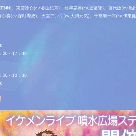
.KENN)、東雲詠介(cv.谷山
紀章)、藍墨晃揮(cv.近藤隆)、藤代旋(cv.黒
ght】：眞白奏(cv.深町寿成)、天宮アンリ(cv.大河元気)、千草響一郎(cv.伊東
0
14：00～17：00
10：00～13：30
0
報