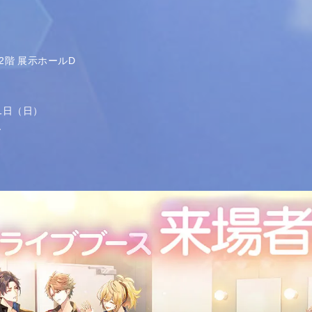
会館2階 展示ホールD
11日（日）
～