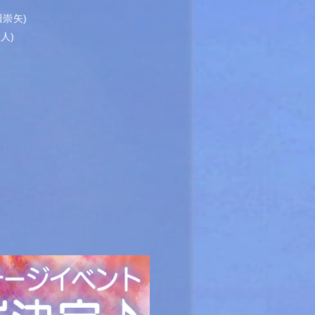
田崇矢)
健人)