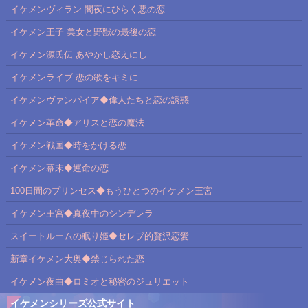
イケメンヴィラン 闇夜にひらく悪の恋
イケメン王子 美女と野獣の最後の恋
イケメン源氏伝 あやかし恋えにし
イケメンライブ 恋の歌をキミに
イケメンヴァンパイア◆偉人たちと恋の誘惑
イケメン革命◆アリスと恋の魔法
イケメン戦国◆時をかける恋
イケメン幕末◆運命の恋
100日間のプリンセス◆もうひとつのイケメン王宮
イケメン王宮◆真夜中のシンデレラ
スイートルームの眠り姫◆セレブ的贅沢恋愛
新章イケメン大奥◆禁じられた恋
イケメン夜曲◆ロミオと秘密のジュリエット
イケメンシリーズ公式サイト