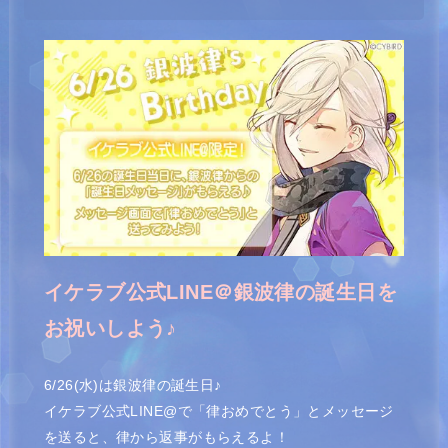
イケラブ公式LINE＠銀波律
の誕生日を
お祝いしよう♪
6/26(水)は銀波律の誕生日♪
イケラブ公式LINE@で「律おめでとう」とメッセージ
を送ると、律から返事がもらえるよ！