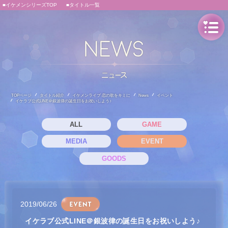
■イケメンシリーズTOP
■タイトル一覧
TOPページ
タイトル紹介
イケメンライブ 恋の歌をキミに
News
イベント
イケラブ公式LINE＠銀波律の誕生日をお祝いしよう♪
ALL
GAME
MEDIA
EVENT
GOODS
2019/06/26
イケラブ公式LINE＠銀波律の誕生日をお祝いしよう♪