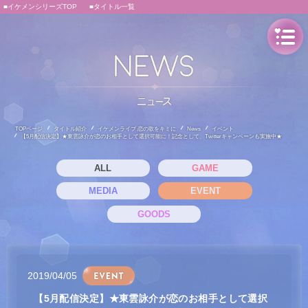
■イケメンシリーズTOP
■タイトル一覧
TOPページ
タイトル紹介
イケメンライブ 恋の歌をキミに
News
イベント
【5月配信決定】★東雲詠介が恋のお相手として選択可能に！記念として、Twitterキャンペーンも実施中★
ALL
GAME
MEDIA
EVENT
GOODS
2019/04/05
【5月配信決定】★東雲詠介が恋のお相手として選択