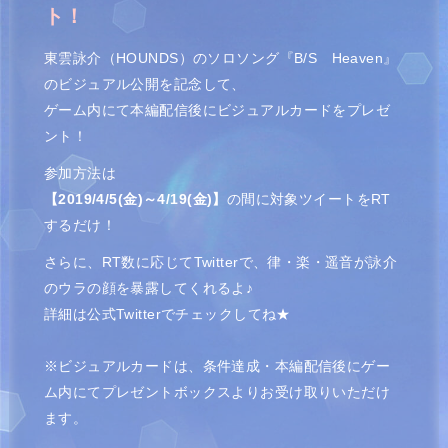
ト！
東雲詠介（HOUNDS）のソロソング『B/S Heaven』
のビジュアル公開を記念して、
ゲーム内にて本編配信後にビジュアルカードをプレゼ
ント！
参加方法は
【2019/4/5(金)～4/19(金
)】
の間に対象ツイートをRT
するだけ！
さらに、RT数に応じてTwitterで、律・楽・遥音が詠介
のウラの顔を暴露してくれるよ♪
詳細は公式Twitterでチェックしてね★
※ビジュアルカードは、条件達成・本編配信後にゲー
ム内にてプレゼントボックスよりお受け取りいただけ
ます。