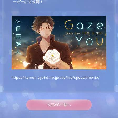
ービーにて公開！
https://ikemen.cybird.ne.jp/title/live/special/movie/