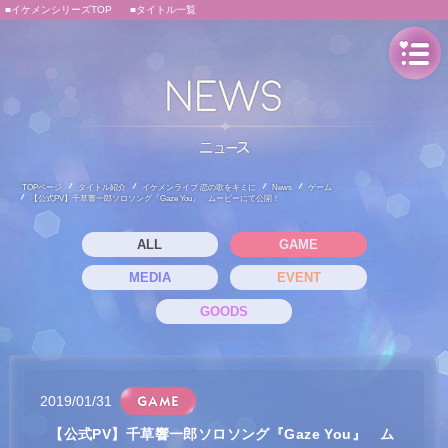
■イケメンシリーズTOP
■タイトル一覧
TOPページ
タイトル紹介
イケメンライブ 恋の歌をキミに
News
ゲーム
【公式PV】千草響一郎ソロソング『Gaze You』 ムービーにて公開！
ALL
GAME
MEDIA
EVENT
GOODS
2019/01/31
【公式PV】千草響一郎ソロソング『Gaze You』 ム