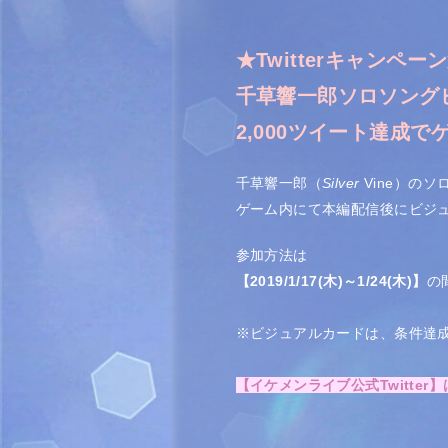
★Twitterキャンペー
千草響一郎
ソロソング
2,000ツイート達成
千草響一郎（
Silver
Vine）のソ
ゲーム内にて本編配信後にビジ
参加方法は
【2019/1/17(木)～1/24(
木
)】
の
※ビジュアルカードは、条件達
【イケメンライブ公式Twitter