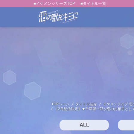
■イケメンシリーズTOP
■タイトル一覧
TOPページ
タイトル紹介
イケメンライブ 恋
【2月配信決定】★千草響一郎が恋のお相手として選
ALL