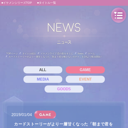
■イケメンシリーズTOP
■タイトル一覧
TOPページ
タイトル紹介
イケメンライブ 恋の歌をキミに
News
ゲーム
カードストーリーがより一層甘くなった「朝まで君を離さないガチャ」を1/4より配信開始！
ALL
GAME
MEDIA
EVENT
GOODS
2019/01/04
カードストーリーがより一層甘くなった「朝まで君を