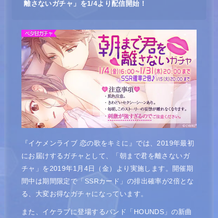
離さないガチャ」を1/4より配信開始！
『イケメンライブ 恋の歌をキミに』では、2019年最初
にお届けするガチャとして、「朝まで君を離さないガ
チャ」を2019年1月4日（金）より実施します。開催期
間中は期間限定で「SSRカード」の排出確率が2倍とな
る、大変お得なガチャになっています。
また、イケラブに登場するバンド「HOUNDS」の新曲