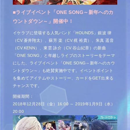
■ライブイベント「ONE SONG～新年へのカ
ウントダウン～」開催中！
イケラブに登場する人気バンド「HOUNDS」銀波 律
（CV.蒼井翔太）、蘇芳 楽（CV.梶 裕貴）、朱真 遥音
（CV.KENN）、東雲 詠介（CV.谷山紀章）の新曲
「ONE SONG」と年越しライブのストーリーをテーマ
にした、ライブイベント「ONE SONG～新年へのカウ
ントダウン～」も絶賛実施中です。イベントポイント
を集めてアイテムやストーリー、カードをGET出来る
チャンスです。
開催期間：
2018年12月28日（金）16:00 ～ 2019年1月9日（水）
20:00