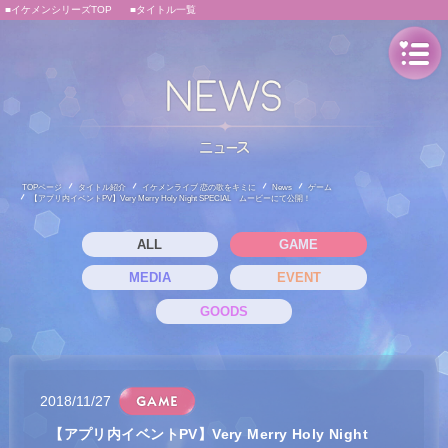
■イケメンシリーズTOP
■タイトル一覧
TOPページ
タイトル紹介
イケメンライブ 恋の歌をキミに
News
ゲーム
【アプリ内イベントPV】Very Merry Holy Night SPECIAL ムービーにて公開！
ALL
GAME
MEDIA
EVENT
GOODS
2018/11/27
【アプリ内イベントPV】Very Merry Holy Night