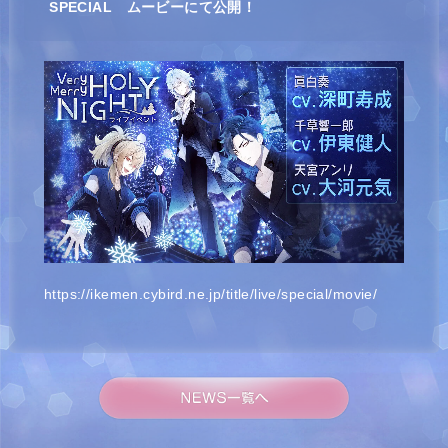
SPECIAL ムービーにて公開！
https://ikemen.cybird.ne.jp/title/live/special/movie/