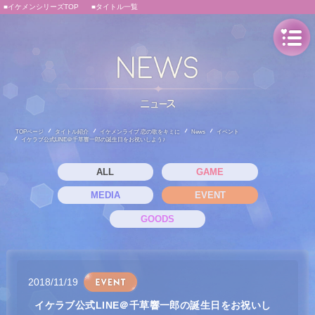
■イケメンシリーズTOP
■タイトル一覧
TOPページ
タイトル紹介
イケメンライブ 恋の歌をキミに
News
イベント
イケラブ公式LINE＠千草響一郎の誕生日をお祝いしよう♪
ALL
GAME
MEDIA
EVENT
GOODS
2018/11/19
イケラブ公式LINE＠千草響一郎の誕生日をお祝いし