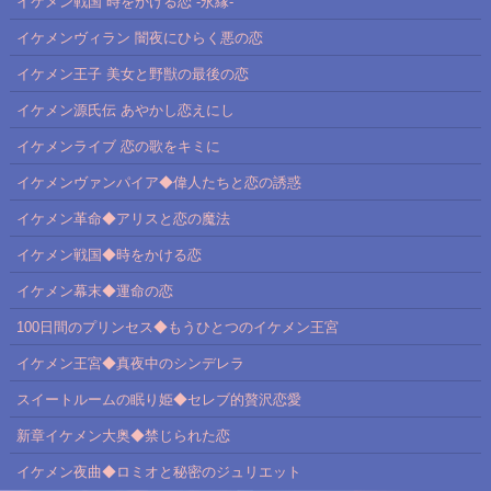
イケメン戦国 時をかける恋 -永縁-
イケメンヴィラン 闇夜にひらく悪の恋
イケメン王子 美女と野獣の最後の恋
イケメン源氏伝 あやかし恋えにし
イケメンライブ 恋の歌をキミに
イケメンヴァンパイア◆偉人たちと恋の誘惑
イケメン革命◆アリスと恋の魔法
イケメン戦国◆時をかける恋
イケメン幕末◆運命の恋
100日間のプリンセス◆もうひとつのイケメン王宮
イケメン王宮◆真夜中のシンデレラ
スイートルームの眠り姫◆セレブ的贅沢恋愛
新章イケメン大奥◆禁じられた恋
イケメン夜曲◆ロミオと秘密のジュリエット