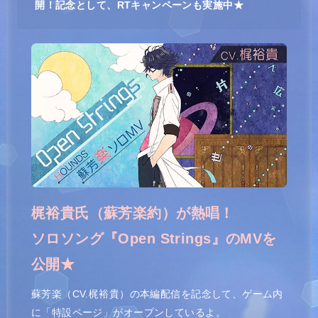
開！記念として、RTキャンペーンも実施中★
梶裕貴氏（蘇芳楽約）が熱唱！
ソロソング『
Open Strings
』のMVを
公開★
蘇芳楽（CV.梶裕貴
）の本編配信を記念して、ゲーム内
に「特設ページ」がオープンしているよ。