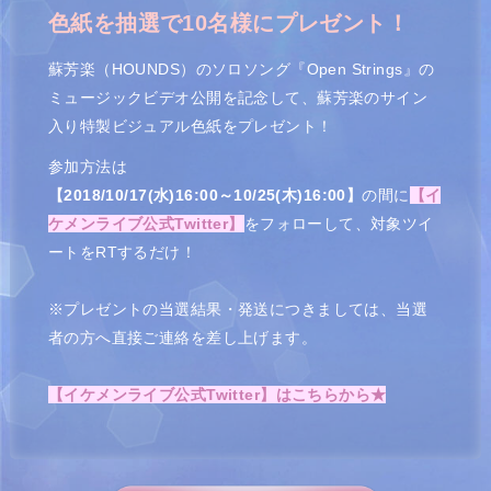
色紙を抽選で10名様にプレゼント！
蘇芳楽（HOUNDS）のソロソング『Open Strings』の
ミュージックビデオ公開を記念して、蘇芳楽のサイン
入り特製ビジュアル色紙をプレゼント！
参加方法は
【2018/10/17(水)16:00～10/25(木)16:00】
の間に
【イ
ケメンライブ公式Twitter】
をフォローして、
対象ツイ
ートをRTするだけ！
※プレゼントの当選結果・発送につきましては、当選
者の方へ直接ご連絡を差し上げます。
【イケメンライブ公式Twitter】はこちらから★