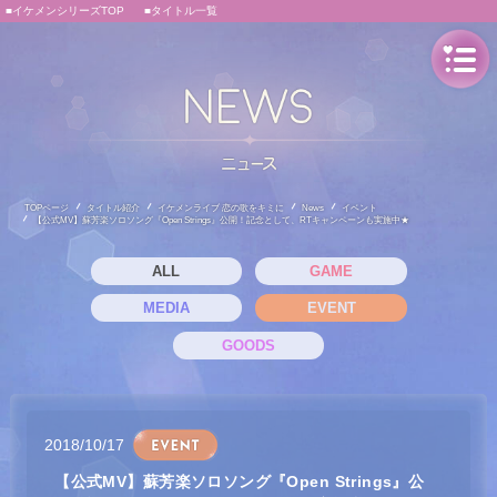
■イケメンシリーズTOP
■タイトル一覧
TOPページ
タイトル紹介
イケメンライブ 恋の歌をキミに
News
イベント
【公式MV】蘇芳楽ソロソング『Open Strings』公開！記念として、RTキャンペーンも実施中★
ALL
GAME
MEDIA
EVENT
GOODS
2018/10/17
【公式MV】蘇芳楽ソロソング『Open Strings』公