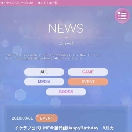
■イケメンシリーズTOP
■タイトル一覧
TOPページ
タイトル紹介
イケメンライブ 恋の歌をキミに
News
イベント
イケラブ公式LINE＠藤代旋HappyBirthday 9月カレンダープレゼント！
ALL
GAME
MEDIA
EVENT
GOODS
2018/09/01
イケラブ公式LINE＠藤代旋HappyBirthday 9月カ