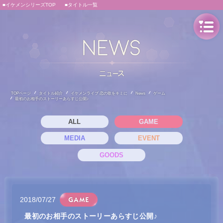
■イケメンシリーズTOP
■タイトル一覧
TOPページ
タイトル紹介
イケメンライブ 恋の歌をキミに
News
ゲーム
最初のお相手のストーリーあらすじ公開♪
ALL
GAME
MEDIA
EVENT
GOODS
2018/07/27
最初のお相手のストーリーあらすじ公開♪