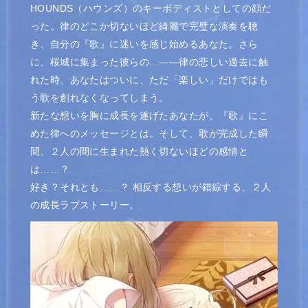
HOUNDS（ハウンズ）のキーボディストとしての顔だ
った。律のどこか切ないほど綺麗で完璧な演奏を聴
き、自分の『歌』に迷いを感じ始めるあなた。さら
に、桜城に集まった彼らの…――律の悲しい過去に触
れた時、あなたはついに、ただ「楽しい」だけではも
う歌を創れなくなってしまう。
新たな想いを胸に成長を遂げたあなたが、『歌』にこ
めた律へのメッセージとは。そして、歌が完成した瞬
間、２人の間に生まれた熱く切ないほどの感情と
は……？
好き？それとも……？ 相反する想いが錯綜する、２人
の成長ラブストーリー。