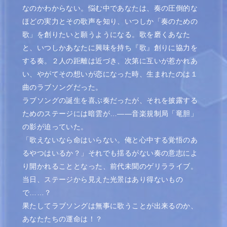
なのかわからない。悩む中であなたは、奏の圧倒的な
ほどの実力とその歌声を知り、いつしか「奏のための
歌」を創りたいと願うようになる。歌を磨くあなた
と、いつしかあなたに興味を持ち『歌』創りに協力を
する奏。２人の距離は近づき、次第に互いが惹かれあ
い、やがてその想いが恋になった時、生まれたのは１
曲のラブソングだった。
ラブソングの誕生を喜ぶ奏だったが、それを披露する
ためのステージには暗雲が…――音楽規制局「竜胆」
の影が迫っていた。
「歌えないなら命はいらない。俺と心中する覚悟のあ
るやつはいるか？」それでも揺るがない奏の意志によ
り開かれることとなった、前代未聞のゲリラライブ。
当日、ステージから見えた光景はあり得ないもの
で……？
果たしてラブソングは無事に歌うことが出来るのか、
あなたたちの運命は！？