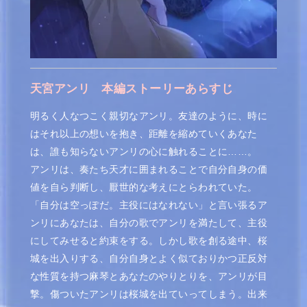
天宮アンリ
本編ストーリーあらすじ
明るく人なつこく親切なアンリ。友達のように、時に
はそれ以上の想いを抱き、距離を縮めていくあなた
は、誰も知らないアンリの心に触れることに……。
アンリは、奏たち天才に囲まれることで自分自身の価
値を自ら判断し、厭世的な考えにとらわれていた。
「自分は空っぽだ。主役にはなれない」と言い張るア
ンリにあなたは、自分の歌でアンリを満たして、主役
にしてみせると約束をする。しかし歌を創る途中、桜
城を出入りする、自分自身とよく似ておりかつ正反対
な性質を持つ麻琴とあなたのやりとりを、アンリが目
撃。傷ついたアンリは桜城を出ていってしまう。出来