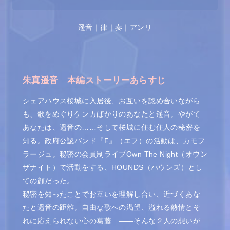
遥音
｜
律
｜
奏
｜
アンリ
朱真遥音
本編ストーリーあらすじ
シェアハウス桜城に入居後、お互いを認め合いながら
も、歌をめぐりケンカばかりのあなたと遥音。やがて
あなたは、遥音の……そして桜城に住む住人の秘密を
知る。政府公認バンド『F』（エフ）の活動は、カモフ
ラージュ。秘密の会員制ライブOwn The Night（オウン
ザナイト）で活動をする、HOUNDS（ハウンズ）とし
ての顔だった。
秘密を知ったことでお互いを理解し合い、近づくあな
たと遥音の距離。自由な歌への渇望、溢れる熱情とそ
れに応えられない心の葛藤…――そんな２人の想いが