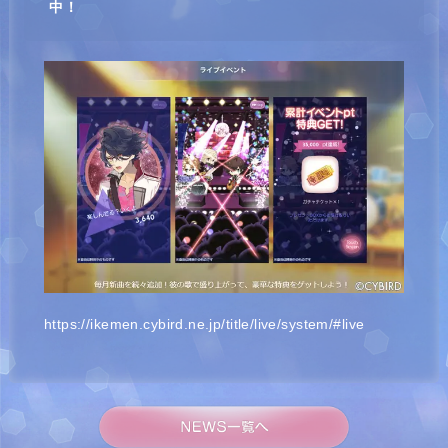
中！
https://ikemen.cybird.ne.jp/title/live/system/#live