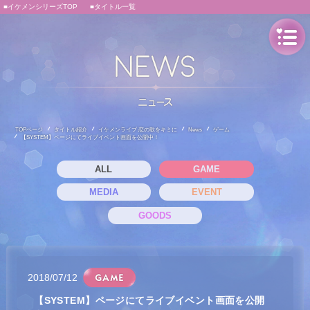
■イケメンシリーズTOP
■タイトル一覧
TOPページ
タイトル紹介
イケメンライブ 恋の歌をキミに
News
ゲーム
【SYSTEM】ページにてライブイベント画面を公開中！
ALL
GAME
MEDIA
EVENT
GOODS
2018/07/12
【SYSTEM】ページにてライブイベント画面を公開