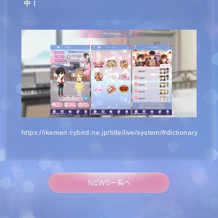
中！
https://ikemen.cybird.ne.jp/title/live/system/#dictionary