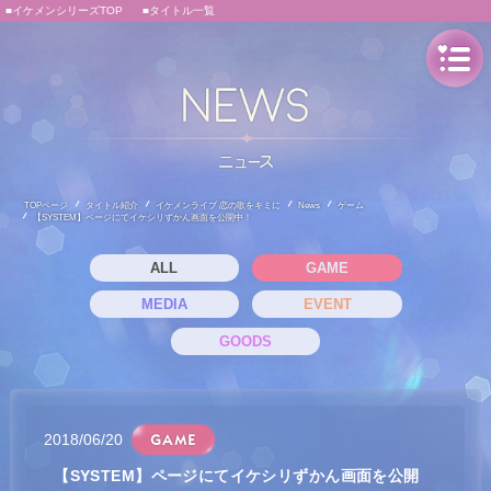
■イケメンシリーズTOP
■タイトル一覧
TOPページ
タイトル紹介
イケメンライブ 恋の歌をキミに
News
ゲーム
【SYSTEM】ページにてイケシリずかん画面を公開中！
ALL
GAME
MEDIA
EVENT
GOODS
2018/06/20
【SYSTEM】ページにてイケシリずかん画面を公開