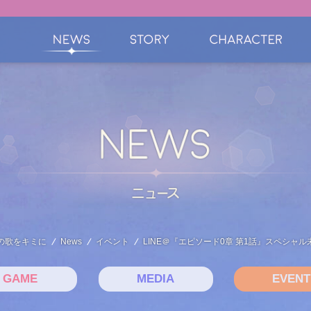
の歌をキミに
News
イベント
LINE＠『エピソード0章 第1話』スペシャ
GAME
MEDIA
EVENT