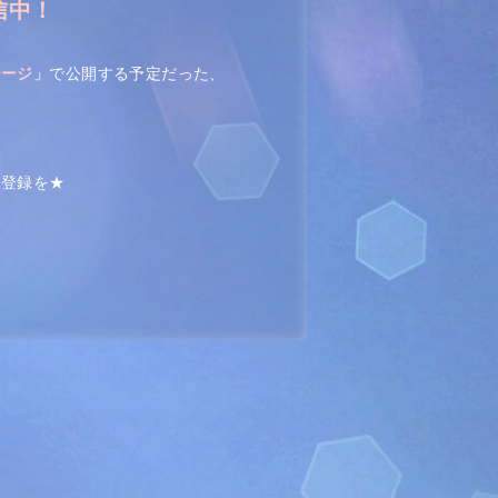
信中！
テージ」
で公開する予定だった、
ち登録を★