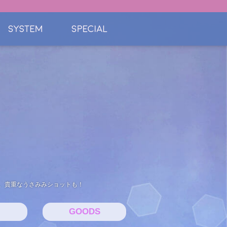
だ、貴重なうさみみショットも！
GOODS