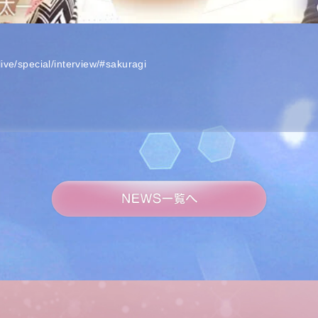
/live/special/interview/#sakuragi