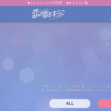
■イケメンシリーズTOP
■タイトル一覧
TOPページ
タイトル紹介
イケメンライブ 恋
【桜城の住人・竜胆関係者】出演キャストのイン
ALL