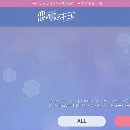
■イケメンシリーズTOP
■タイトル一覧
TOPページ
タイトル紹介
イケメンライブ 恋
【SilverVine】出演キャストのインタビュ
ALL