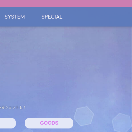
さみみショットも！
GOODS