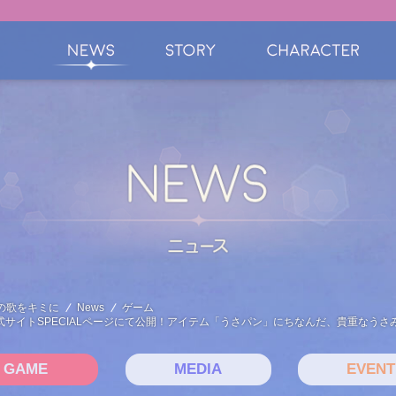
の歌をキミに
News
ゲーム
ーを公式サイトSPECIALページにて公開！アイテム「うさパン」にちなんだ、貴重なう
GAME
MEDIA
EVENT