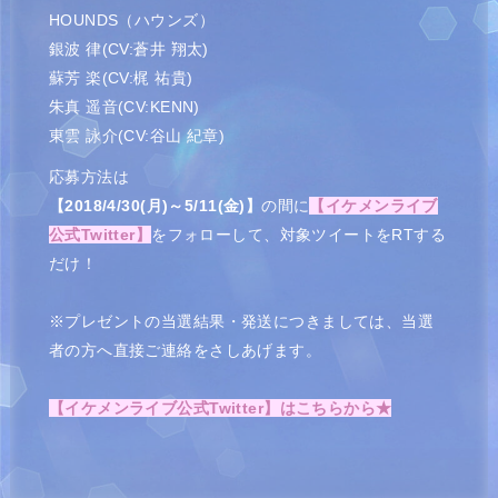
HOUNDS（ハウンズ）
銀波 律(CV:蒼井 翔太)
蘇芳 楽(CV:梶 祐貴)
朱真 遥音(CV:KENN)
東雲 詠介(CV:谷山 紀章)
応募方法は
【2018/4/30(月)～5/11(金)】
の間に
【イケメンライブ
公式Twitter】
をフォローして、
対象ツイートをRTする
だけ！
※プレゼントの当選結果・発送につきましては、当選
者の方へ直接ご連絡をさしあげます。
【イケメンライブ公式Twitter】はこちらから★