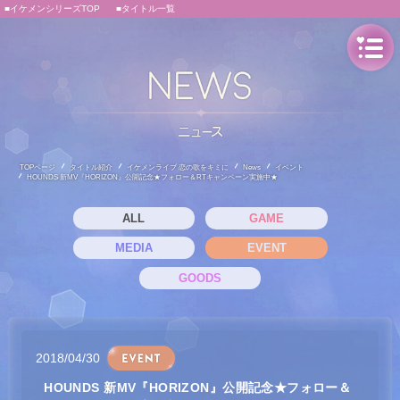
■イケメンシリーズTOP
■タイトル一覧
TOPページ
タイトル紹介
イケメンライブ 恋の歌をキミに
News
イベント
HOUNDS 新MV『HORIZON』公開記念★フォロー＆RTキャンペーン実施中★
ALL
GAME
MEDIA
EVENT
GOODS
2018/04/30
HOUNDS 新MV『HORIZON』公開記念★フォロー＆