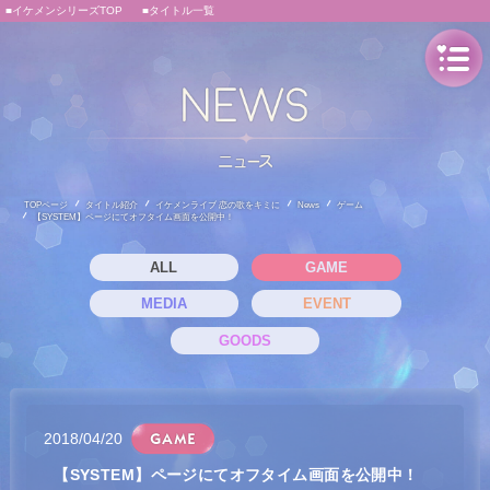
■イケメンシリーズTOP
■タイトル一覧
TOPページ
タイトル紹介
イケメンライブ 恋の歌をキミに
News
ゲーム
【SYSTEM】ページにてオフタイム画面を公開中！
ALL
GAME
MEDIA
EVENT
GOODS
2018/04/20
【SYSTEM】ページにてオフタイム画面を公開中！