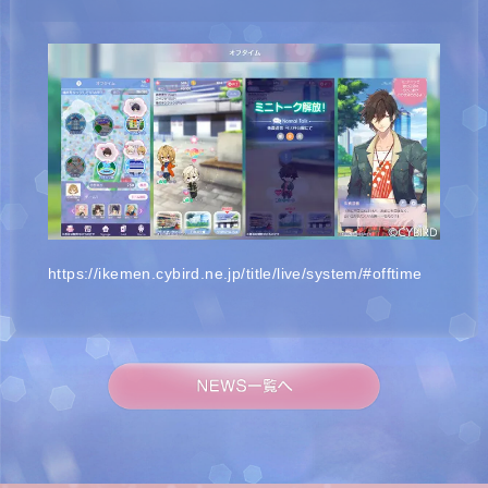
https://ikemen.cybird.ne.jp/title/live/system/#offtime