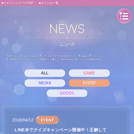
■イケメンシリーズTOP
■タイトル一覧
TOPページ
タイトル紹介
イケメンライブ 恋の歌をキミに
News
イベント
LINE＠でクイズキャンペーン開催中！正解して【SilverVine】新ビジュアル待受をGET♪
ALL
GAME
MEDIA
EVENT
GOODS
2018/04/12
LINE＠でクイズキャンペーン開催中！正解して