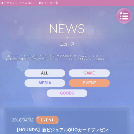
■イケメンシリーズTOP
■タイトル一覧
TOPページ
タイトル紹介
イケメンライブ 恋の歌をキミに
News
イベント
【HOUNDS】新ビジュアルQUOカードプレゼント！ フォロー＆RTキャンペーン実施中！
ALL
GAME
MEDIA
EVENT
GOODS
2018/04/02
【HOUNDS】新ビジュアルQUOカードプレゼン