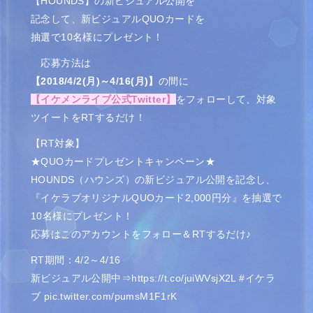
【HOUNDS】の新ビジュアル公開を
記念して、新ビジュアルQUOカードを
抽選で10名様にプレゼント！
応募方法は
【2018/4/2(月)～4/16(月)】
の間に
【イケメンライブ公式Twitter】
をフォローして、対象
ツイート
をRTするだけ！
【RT対象】
★QUOカードプレゼントキャンペーン★
HOUNDS（ハウンズ）の新ビジュアル公開を記念し、
『イケラブオリジナルQUOカード2,000円分』を抽選で
10名様にプレゼント！
応募はこのアカウントをフォロー＆RTするだけ♪
RT期間：4/2～4/16
新ビジュアル公開中⇒
https://t.co/juiWVsjX2L
#イケラ
ブ
pic.twitter.com/pumsM1F1rK