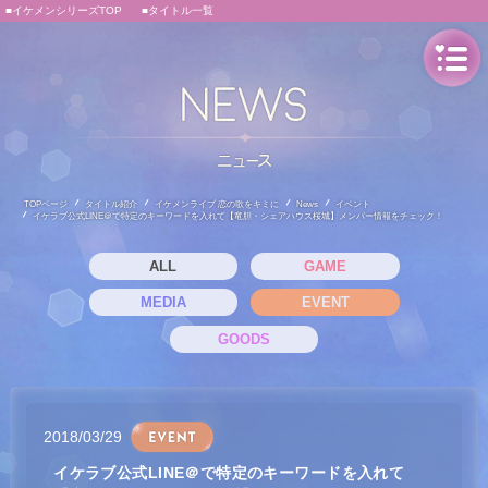
■イケメンシリーズTOP
■タイトル一覧
TOPページ
タイトル紹介
イケメンライブ 恋の歌をキミに
News
イベント
イケラブ公式LINE＠で特定のキーワードを入れて【竜胆・シェアハウス桜城】メンバー情報をチェック！
ALL
GAME
MEDIA
EVENT
GOODS
2018/03/29
イケラブ公式LINE＠で特定のキーワードを入れて