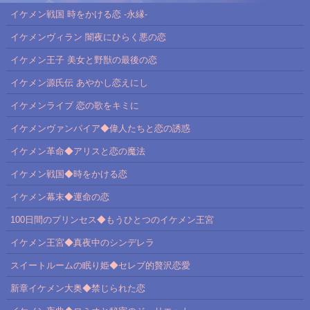
イケメン戦国 時をかける恋 -永縁-
イケメンヴィラン 闇夜にひらく悪の恋
イケメン王子 美女と野獣の最後の恋
イケメン源氏伝 あやかし恋えにし
イケメンライブ 恋の歌をキミに
イケメンヴァンパイア◆偉人たちと恋の誘惑
イケメン革命◆アリスと恋の魔法
イケメン戦国◆時をかける恋
イケメン幕末◆運命の恋
100日間のプリンセス◆もうひとつのイケメン王宮
イケメン王宮◆真夜中のシンデレラ
スイートルームの眠り姫◆セレブ的贅沢恋愛
新章イケメン大奥◆禁じられた恋