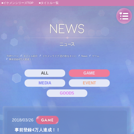
■イケメンシリーズTOP
■タイトル一覧
TOPページ
タイトル紹介
イケメンライブ 恋の歌をキミに
News
ゲーム
事前登録4万人達成！！
ALL
GAME
MEDIA
EVENT
GOODS
2018/03/26
事前登録4万人達成！！