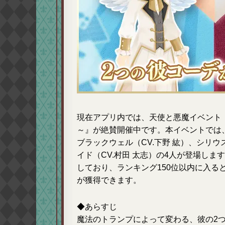
現在アプリ内では、天使と悪魔イベント『Magi
～』が絶賛開催中です。本イベントでは、
ブラックウェル（CV.下野 紘）、シリウ
イド（CV.村田 太志）の4人が登場し
しており、ランキング150位以内に入ると
が獲得できます。
◆あらすじ
魔法のトランプによって変わる、彼の2