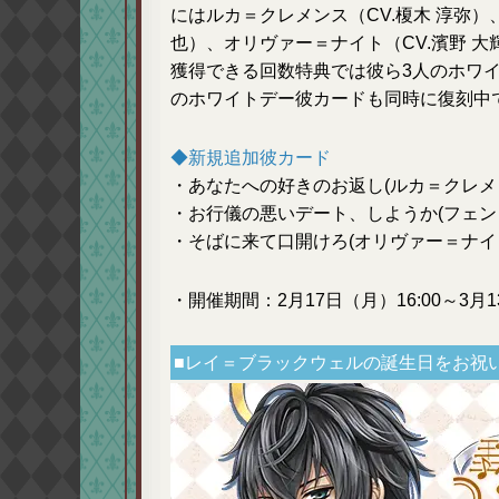
にはルカ＝クレメンス（CV.榎木 淳弥）
也）、オリヴァー＝ナイト（CV.濱野 
獲得できる回数特典では彼ら3人のホワ
のホワイトデー彼カードも同時に復刻中
◆新規追加彼カード
・あなたへの好きのお返し(ルカ＝クレメ
・お行儀の悪いデート、しようか(フェン
・そばに来て口開けろ(オリヴァー＝ナイ
・開催期間：2月17日（月）16:00～3月1
■レイ＝ブラックウェルの誕生日をお祝