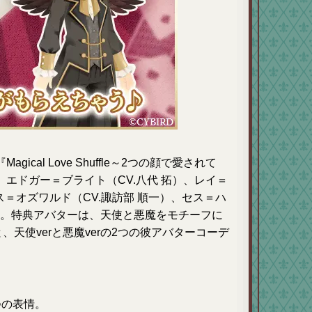
cal Love Shuffle～2つの顔で愛されて
エドガー＝ブライト（CV.八代 拓）、レイ＝
ス＝オズワルド（CV.諏訪部 順一）、セス＝ハ
ます。特典アバターは、天使と悪魔をモチーフに
、天使verと悪魔verの2つの彼アバターコーデ
つの表情。