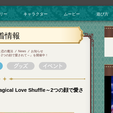
リー
キャラクター
ムービー
遊び方
着情報
と恋の魔法
News
お知らせ
ffle～2つの顔で愛されて～』を開催中！
al Love Shuffle～2つの顔で愛さ