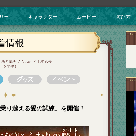
リー
キャラクター
ムービー
遊び方
着情報
と恋の魔法
News
お知らせ
」を開催！
で乗り越える愛の試練」を開催！