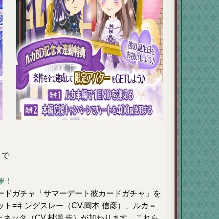
まで
催！
ードガチャ「サマーデート彼カードガチャ」を
ト=キングスレー（CV.岡本 信彦）、ルカ＝
ェネッタ（CV.村瀬 歩）が加わります。これら