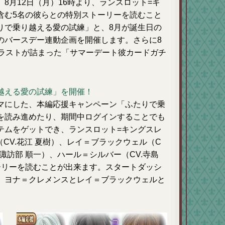
8月12日（月）16時より、ランスロット=キ
含む5名の彼らとの特別ストーリーを読むこと
りで乗り越える愛の試練」と、8月が誕生日の
のバースデー連動企画を開催します。さらに8
イラストが詰まった「サマーデート彼カードガチ
越える愛の試練」を開催！
マにした、本編応援キャンペーン「ふたりで乗
を読み進めたり、期間中ログインすることでも
テムをゲットでき、ランスロット=キングスレ
（CV.花江 夏樹）、レイ＝ブラックウェル（C
.諏訪部 順一）、ハール＝シルバー（CV.寺島
ーリーを読むことが出来ます。スタートダッシ
、ヨナ＝クレメンスとレイ＝ブラックウェルと