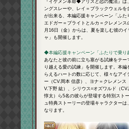
『イケメン革命◆アリスと恋の魔法』は、
ングスレーや、レイ＝ブラックウェルを
が出来る、本編応援キャンペーン「ふた
エドガー＝ブライトとルカ＝クレメンス
月16日（金）からは、夏を楽しむ彼の
ャ」も開催します。
◆本編応援キャンペーン「ふたりで乗り
あなたと彼の前に立ち塞がる試練をテー
り越える愛の試練」を開催します。本編
らえるハートの数に応じて、様々なアイ
ー（CV.岡本 信彦）、ヨナ＝クレメンス
V.下野 紘）、シリウス=オズワルド（CV
惇太）ら5名の彼らが登場する特別スト
ュ特典ストーリーの登場キャラクターは
なります。