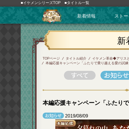
■イケメンシリーズTOP
■タイトル一覧
新着情報
ストー
新
TOPページ
タイトル紹介
イケメン革命◆アリス
本編応援キャンペーン「ふたりで乗り越える愛の試練
本編応援キャンペーン「ふたり
2019/08/09