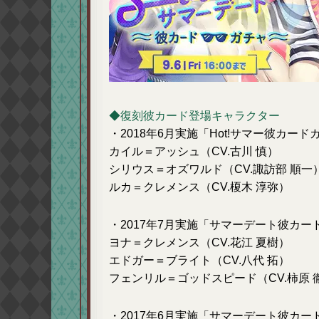
◆復刻彼カード登場キャラクター
・2018年6月実施「Hot!サマー彼カード
カイル＝アッシュ（CV.古川 慎）
シリウス＝オズワルド（CV.諏訪部 順一
ルカ＝クレメンス（CV.榎木 淳弥）
・2017年7月実施「サマーデート彼カー
ヨナ＝クレメンス（CV.花江 夏樹）
エドガー＝ブライト（CV.八代 拓）
フェンリル＝ゴッドスピード（CV.柿原 
・2017年6月実施「サマーデート彼カー