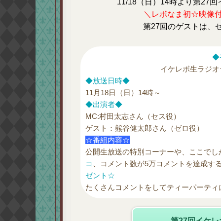
11/18（日）14時より第2
＼レボなま初☆映像
第27回のゲストは、
◆
イケレボ生ラジオ
◆放送日時◆
11月18日（日）14時～
◆出演者◆
MC:村田太志さん（セス役）
ゲスト：熊谷健太郎さん（ゼロ役）
☆番組内容☆
公開生放送の特別コーナーや、ここでし
コ
、コメント数が5万コメントを達成す
ゼント☆
たくさんコメントをしてティーパーティ
第27回イケ