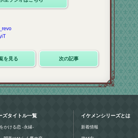
n_revo
yiT
覧を見る
次の記事
ーズタイトル一覧
イケメンシリーズとは
をかける恋 -永縁-
新着情報