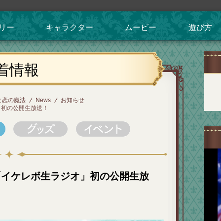
リー
キャラクター
ムービー
遊び方
着情報
と恋の魔法
News
お知らせ
オ」初の公開生放送！
7回「イケレボ生ラジオ」初の公開生放