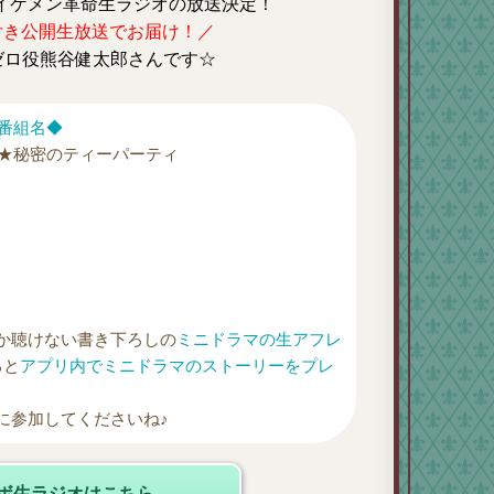
7回イケメン革命生ラジオの放送決定！
付き公開生放送でお届け！／
ゼロ役熊谷健太郎さんです☆
番組名◆
★秘密のティーパーティ
か聴けない書き下ろしの
ミニドラマの生アフレ
ると
アプリ内でミニドラマのストーリーをプレ
に参加してくださいね♪
レボ生ラジオはこちら