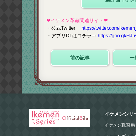
❤イケメン革命関連サイト❤
・公式Twitter
https://twitter.com/ikeme
・アプリDLはコチラ⇒
https://goo.gl/HJb
前の記事
一
イケメンシリ
イケメン戦国 時