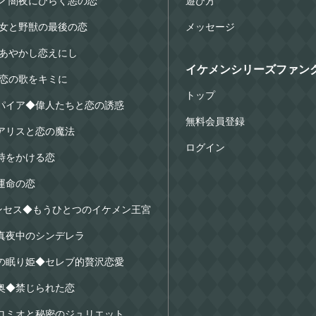
ン 闇夜にひらく悪の恋
遊び方
美女と野獣の最後の恋
メッセージ
 あやかし恋えにし
イケメンシリーズファンク
 恋の歌をキミに
トップ
パイア◆偉人たちと恋の誘惑
無料会員登録
アリスと恋の魔法
ログイン
時をかける恋
運命の恋
リンセス◆もうひとつのイケメン王宮
真夜中のシンデレラ
の眠り姫◆セレブ的贅沢恋愛
奥◆禁じられた恋
ロミオと秘密のジュリエット