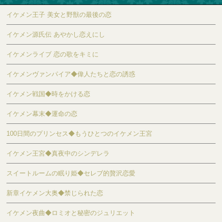
イケメン王子 美女と野獣の最後の恋
イケメン源氏伝 あやかし恋えにし
イケメンライブ 恋の歌をキミに
イケメンヴァンパイア◆偉人たちと恋の誘惑
イケメン戦国◆時をかける恋
イケメン幕末◆運命の恋
100日間のプリンセス◆もうひとつのイケメン王宮
イケメン王宮◆真夜中のシンデレラ
スイートルームの眠り姫◆セレブ的贅沢恋愛
新章イケメン大奥◆禁じられた恋
イケメン夜曲◆ロミオと秘密のジュリエット