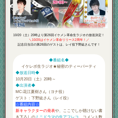
10/20（土）20時より第26回イケメン革命生ラジオの放送決定！
＼10/20はイケメン革命リリース2周年！／
記念日当日の第26回のゲストは、レイ役下野紘さんです！
◆番組名◆
イケレボ生ラジオ★秘密のティーパーティ
◆放送日時◆
10月20日（土）20時～
◆出演者◆
MC:花江夏樹さん（ヨナ役）
ゲスト：下野紘さん（レイ役）
☆番組内容☆
新キャラクターの発表
や、ここでしか聴けない書
き下ろしの
ミニドラマの生アフレコ
、コメント数