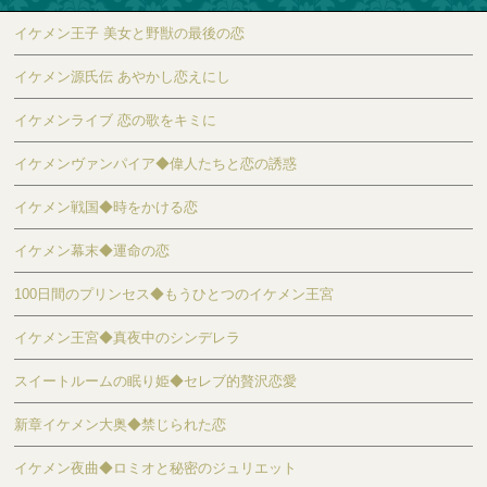
イケメン王子 美女と野獣の最後の恋
イケメン源氏伝 あやかし恋えにし
イケメンライブ 恋の歌をキミに
イケメンヴァンパイア◆偉人たちと恋の誘惑
イケメン戦国◆時をかける恋
イケメン幕末◆運命の恋
100日間のプリンセス◆もうひとつのイケメン王宮
イケメン王宮◆真夜中のシンデレラ
スイートルームの眠り姫◆セレブ的贅沢恋愛
新章イケメン大奥◆禁じられた恋
イケメン夜曲◆ロミオと秘密のジュリエット