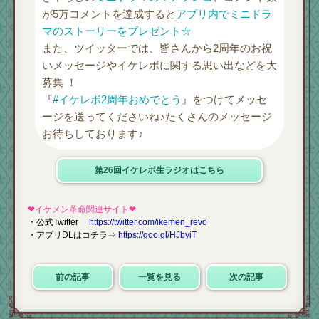
が5万コメントを達成すると
アプリ内でミニドラ
マのストーリーをプレゼント☆
また、ツイッターでは、皆さんから2周年のお祝
いメッセージやイケレボに関する思い出などを大
募集 ！
『
#イケレボ2周年おめでとう
』をつけてメッセ
ージを送ってくださいね♪たくさんのメッセージ
お待ちしております♪
第26回イケレボ生ラジオはこちら
❤イケメン革命関連サイト❤
・公式Twitter
https://twitter.com/ikemen_revo
・アプリDLはコチラ⇒
https://goo.gl/HJbyiT
前の記事
一覧を見る
次の記事