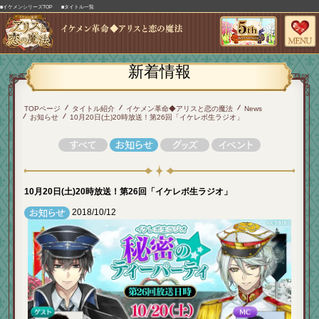
■イケメンシリーズTOP
■タイトル一覧
新着情報
TOPページ
タイトル紹介
イケメン革命◆アリスと恋の魔法
News
お知らせ
10月20日(土)20時放送！第26回「イケレボ生ラジオ」
10月20日(土)20時放送！第26回「イケレボ生ラジオ」
2018/10/12