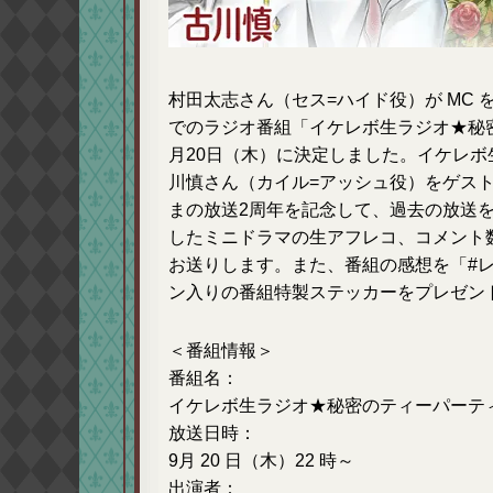
村田太志さん（セス=ハイド役）が MC
でのラジオ番組「イケレボ生ラジオ★秘密
月20日（木）に決定しました。イケレボ
川慎さん（カイル=アッシュ役）をゲス
まの放送2周年を記念して、過去の放送
したミニドラマの生アフレコ、コメント
お送りします。また、番組の感想を「#
ン入りの番組特製ステッカーをプレゼン
＜番組情報＞
番組名：
イケレボ生ラジオ★秘密のティーパーテ
放送日時：
9月 20 日（木）22 時～
出演者：