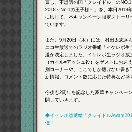
票し、不思議の国「クレイドル」のNO.1
2018～No.1の王子様～」を、本日20
に応じて、本キャンペーン限定ストーリ
ています。
また、9月20日（木）には、村田太志さん
ニコ生放送でのラジオ番組「イケレボ生
送が決定しました。イケレボ生ラジオ放
（カイル=アッシュ役）をゲストにお迎
別コーナーや、ここでしか聴けない書き
新情報、コメント数に応じた特典など盛
今後も2周年を記念した豪華キャンペー
開していきます。
◆イケレボ総選挙「クレイドルAward20
催！