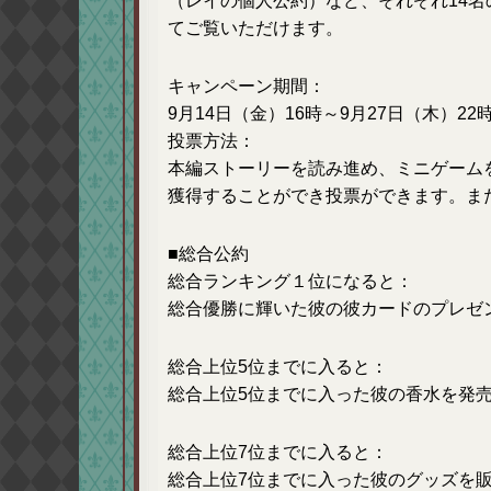
（レイの個人公約）など、それぞれ14名
てご覧いただけます。
キャンペーン期間
：
9月14日（金）16時～9月27日（木）22
投票方法
：
本編ストーリーを読み進め、ミニゲーム
獲得することができ投票ができます。ま
■総合公約
総合ランキング１位になると：
総合優勝に輝いた彼の彼カードのプレゼ
総合上位5位までに入ると：
総合上位5位までに入った彼の香水を発
総合上位7位までに入ると：
総合上位7位までに入った彼のグッズを