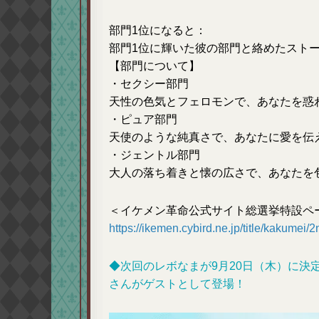
部門1位になると：
部門1位に輝いた彼の部門と絡めたスト
【部門について】
・セクシー部門
天性の色気とフェロモンで、あなたを惑
・ピュア部門
天使のような純真さで、あなたに愛を伝
・ジェントル部門
大人の落ち着きと懐の広さで、あなたを
＜イケメン革命公式サイト総選挙特設ペ
https://ikemen.cybird.ne.jp/title/kakumei/
◆次回のレボなまが9月20日（木）に決
さんがゲストとして登場！