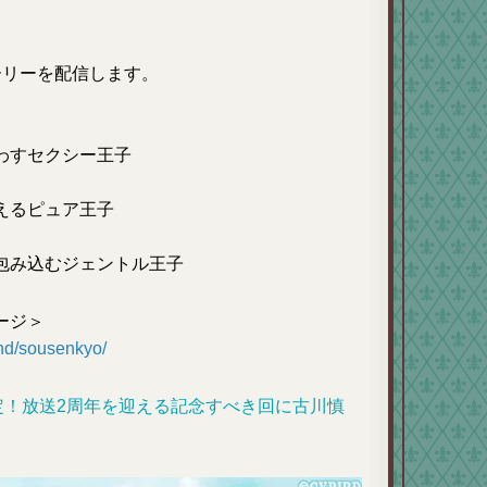
ーリーを配信します。
わすセクシー王子
えるピュア王子
包み込むジェントル王子
ージ＞
2nd/sousenkyo/
定！放送2周年を迎える記念すべき回に古川慎