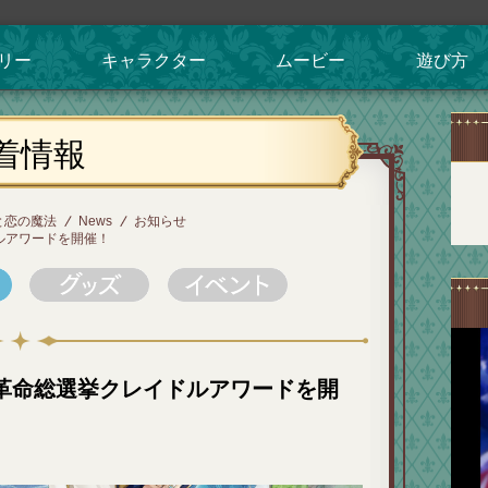
リー
キャラクター
ムービー
遊び方
着情報
と恋の魔法
News
お知らせ
ルアワードを開催！
革命総選挙クレイドルアワードを開