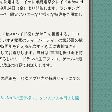
を決定する「イケレボ総選挙クレイドルAward
18年9月14日（金）より開催します。ランキング
ーや、限定アバターなど様々な特典をご用意し
（セス=ハイド役）が MC を担当する、ニコ
ラジオ★秘密のティーパーティ」の第25回の放
送2周年を迎える記念すべき回に古川慎さん
えしてお送りします。当日は2年間を振り返る特
下ろしのミニドラマの生アフレコ、ゲームの最
り沢山の内容でお送りします。
ンの詳細を、順次アプリ内や特設サイトにて公
18～No.1の王子様～」をいよいよ本日より開