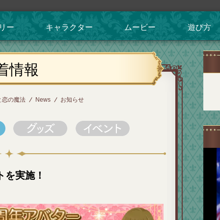
リー
キャラクター
ムービー
遊び方
着情報
と恋の魔法
News
お知らせ
トを実施！