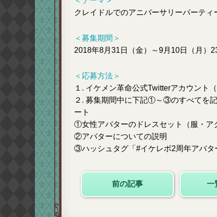
＜テーマ＞
クレイドルでのアニバーサリーパーティ
＜募集期間＞
2018年8月31日（金）～9月10日（月）23
＜応募方法＞
１. イケメン革命公式Twitterアカウント
２. 募集期間中に下記①～③のすべてを
ート
①女性アバターのドレスセット（服・ア
②アバターについての説明
③ハッシュタグ「#イケレボ2周年アバタ
前の記事
一