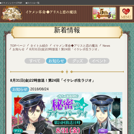
■イケメンシリーズTOP
■タイトル一覧
新着情報
TOPページ
タイトル紹介
イケメン革命◆アリスと恋の魔法
News
お知らせ
8月31日(金)22時放送！第24回「イケレボ生ラジオ」
8月31日(金)22時放送！第24回「イケレボ生ラジオ」
2018/08/24