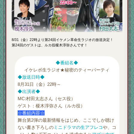
8/31（金）22時より第24回イケメン革命生ラジオの放送決定！
第24回のゲストは、ルカ役榎木淳弥さんです！
◆番組名◆
イケレボ生ラジオ★秘密のティーパーティ
◆放送日時◆
8月31日（金）22時～
◆出演者◆
MC:村田太志さん（セス役）
ゲスト：榎木淳弥さん（ルカ役）
☆番組内容☆
舞台第2弾の最新情報をはじめ、ここでしか聴け
ない書き下ろしの
ミニドラマの生アフレコ
や、コ