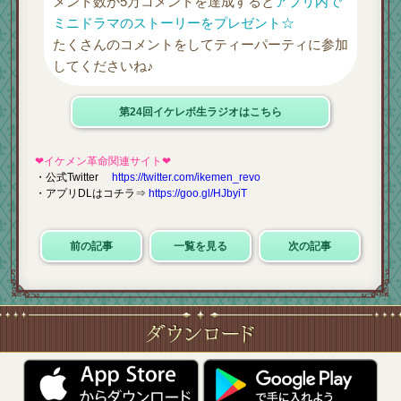
メント数が5万コメントを達成すると
アプリ内で
ミニドラマのストーリーをプレゼント☆
たくさんのコメントをしてティーパーティに参加
してくださいね♪
第24回イケレボ生ラジオはこちら
❤イケメン革命関連サイト❤
・公式Twitter
https://twitter.com/ikemen_revo
・アプリDLはコチラ⇒
https://goo.gl/HJbyiT
前の記事
一覧を見る
次の記事