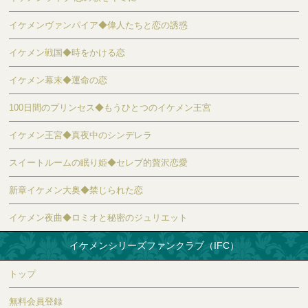
イケメンヴァンパイア◆偉人たちと恋の誘惑
イケメン戦国◆時をかける恋
イケメン幕末◆運命の恋
100日間のプリンセス◆もうひとつのイケメン王宮
イケメン王宮◆真夜中のシンデレラ
スイートルームの眠り姫◆セレブ的贅沢恋愛
新章イケメン大奥◆禁じられた恋
イケメン夜曲◆ロミオと秘密のジュリエット
イケメンシリーズファンクラブ（IFC）
トップ
無料会員登録