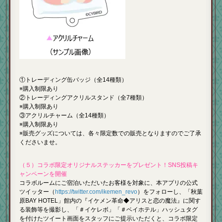
①トレーディング缶バッジ（全14種類）
※購入制限あり
②トレーディングアクリルスタンド（全7種類）
※購入制限あり
③アクリルチャーム（全14種類）
※購入制限あり
※販売グッズについては、各々限定数での販売となりますのでご了承
くださいませ。
（５）コラボ限定オリジナルステッカーをプレゼント！SNS投稿キ
ャンペーンを開催
コラボルームにご宿泊いただいたお客様を対象に、本アプリの公式
ツイッター（
https://twitter.com/ikemen_revo
）をフォローし、「秋葉
原BAY HOTEL」館内の『イケメン革命◆アリスと恋の魔法』に関す
る装飾等を撮影し、「＃イケレボ」「＃ベイホテル」ハッシュタグ
を付けたツイート画面をスタッフにご提示いただくと、コラボ限定