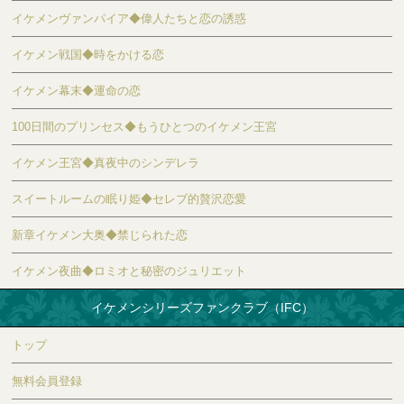
イケメンヴァンパイア◆偉人たちと恋の誘惑
イケメン戦国◆時をかける恋
イケメン幕末◆運命の恋
100日間のプリンセス◆もうひとつのイケメン王宮
イケメン王宮◆真夜中のシンデレラ
スイートルームの眠り姫◆セレブ的贅沢恋愛
新章イケメン大奥◆禁じられた恋
イケメン夜曲◆ロミオと秘密のジュリエット
イケメンシリーズファンクラブ（IFC）
トップ
無料会員登録