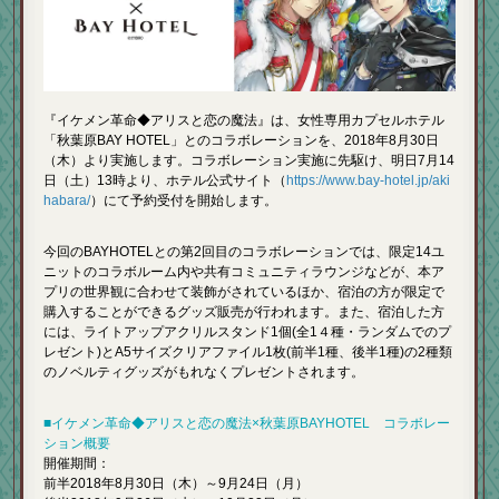
『イケメン革命◆アリスと恋の魔法』は、女性専用カプセルホテル
「秋葉原BAY HOTEL」とのコラボレーションを、2018年8月30日
（木）より実施します。コラボレーション実施に先駆け、明日7月14
日（土）13時より、ホテル公式サイト（
https://www.bay-hotel.jp/aki
habara/
）にて予約受付を開始します。
今回のBAYHOTELとの第2回目のコラボレーションでは、限定14ユ
ニットのコラボルーム内や共有コミュニティラウンジなどが、本ア
プリの世界観に合わせて装飾がされているほか、宿泊の方が限定で
購入することができるグッズ販売が行われます。また、宿泊した方
には、ライトアップアクリルスタンド1個(全1４種・ランダムでのプ
レゼント)とA5サイズクリアファイル1枚(前半1種、後半1種)の2種類
のノベルティグッズがもれなくプレゼントされます。
■イケメン革命◆アリスと恋の魔法×秋葉原BAYHOTEL コラボレー
ション概要
開催期間：
前半2018年8月30日（木）～9月24日（月）