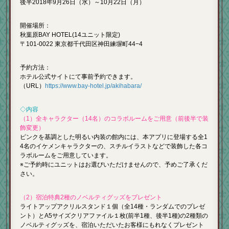
後半2018年9月26日（水）～10月22日（月）
開催場所：
秋葉原BAY HOTEL(14ユニット限定)
〒101-0022 東京都千代田区神田練塀町44−4
予約方法：
ホテル公式サイトにて事前予約できます。
（URL）
https://www.bay-hotel.jp/akihabara/
◇内容
（1）全キャラクター（14名）のコラボルームをご用意（前後半で装
飾変更）
ピンクを基調とした明るい内装の館内には、本アプリに登場する全1
4名のイケメンキャラクターの、スチルイラストなどで装飾した各コ
ラボルームをご用意しています。
※ご予約時にユニットはお選びいただけませんので、予めご了承くだ
さい。
（2）宿泊特典2種のノベルティグッズをプレゼント
ライトアップアクリルスタンド１個（全14種・ランダムでのプレゼ
ント）とA5サイズクリアファイル１枚(前半1種、後半1種)の2種類の
ノベルティグッズを、宿泊いただいたお客様にもれなくプレゼント