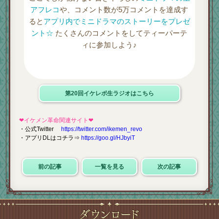
アフレコ
や、コメント数が5万コメントを達成す
ると
アプリ内でミニドラマのストーリーをプレゼ
ント☆
たくさんのコメントをしてティーパーテ
ィに参加しよう♪
第20回イケレボ生ラジオはこちら
❤イケメン革命関連サイト❤
・公式Twitter
https://twitter.com/ikemen_revo
・アプリDLはコチラ⇒
https://goo.gl/HJbyiT
前の記事
一覧を見る
次の記事