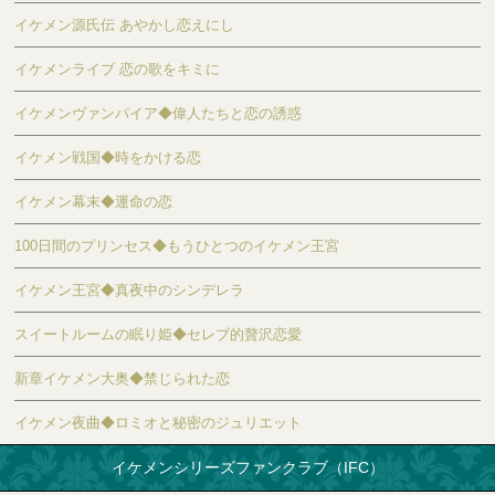
イケメン源氏伝 あやかし恋えにし
イケメンライブ 恋の歌をキミに
イケメンヴァンパイア◆偉人たちと恋の誘惑
イケメン戦国◆時をかける恋
イケメン幕末◆運命の恋
100日間のプリンセス◆もうひとつのイケメン王宮
イケメン王宮◆真夜中のシンデレラ
スイートルームの眠り姫◆セレブ的贅沢恋愛
新章イケメン大奥◆禁じられた恋
イケメン夜曲◆ロミオと秘密のジュリエット
イケメンシリーズファンクラブ（IFC）