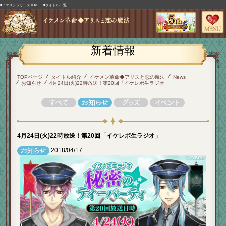
■イケメンシリーズTOP
■タイトル一覧
新着情報
TOPページ
タイトル紹介
イケメン革命◆アリスと恋の魔法
News
お知らせ
4月24日(火)22時放送！第20回「イケレボ生ラジオ」
4月24日(火)22時放送！第20回「イケレボ生ラジオ」
2018/04/17