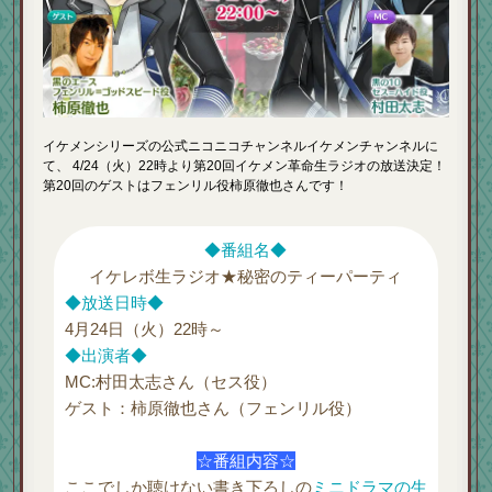
イケメンシリーズの公式ニコニコチャンネルイケメンチャンネルに
て、 4/24（火）22時より第20回イケメン革命生ラジオの放送決定！
第20回のゲストはフェンリル役柿原徹也さんです！
◆番組名◆
イケレボ生ラジオ★秘密のティーパーティ
◆放送日時◆
4月24日（火）22時～
◆出演者◆
MC:村田太志さん（セス役）
ゲスト：柿原徹也さん（フェンリル役）
☆番組内容☆
ここでしか聴けない書き下ろしの
ミニドラマの生